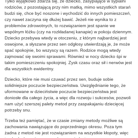
Tylko wyjątkowo zdarza się, że dziecko, zasypiające w sypialni
rodziców, z pozostającą przy nim matką, mimo wszystkich starań
budzi się, chce być noszone i wychodzić do innych pomieszczeń,
czy nawet zaczyna się dłużej bawić. Jeżeli nie wynika to z
problemów zdrowotnych, to rozwiązaniem jest spanie we
wspólnym łóżku (czy na rozkładanej kanapie) w pokoju dziennym.
Dziecko przebywa wtedy w otoczeniu, z którym najbardziej jest
oswojone, a słyszane przez sen odgłosy utwierdzają je, że może
spać spokojnie, bo wszyscy są razem. Rodzice mogą wtedy
zajmować się swoimi sprawami. Również w nocy dziecko śpi w
takim pomieszczeniu spokojniej. Zysk czasu oraz sił i nerwów jest
dla wszystkich ewidentny.
Dziecko, które nie musi czuwać przez sen, buduje sobie
solidniejsze poczucie bezpieczeństwa. Uwzględnianie tego, że
uformowane w dzieciństwie poczucie bezpieczeństwa jest
doniosłe dla całego życia, a więc dla rozwoju i sukcesów, pozwoli
nam użyć szerszej palety metod przy zaspakajaniu dziecięcej
potrzeby snu.
Trzeba też pamiętać, że w czasie zmiany metody możliwe są
zachowania nawiązujące do poprzedniego okresu. Poza tym
żadna z metod nie jest rozwiązaniem na wszystkie kłopoty, więc