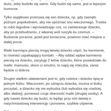
dużo, żeby budziło się samo. Gdy budzi się samo, jest w lepszym
humorze.
Tylko wyjątkowo przerywa się sen dziecka, np. gdy zasnęło
późnym popołudniem, aby nie opóźniać snu wieczornego. Trzeba
to robić łagodnie i wprowadzając coś, co zainteresuje dziecko,
aby po przebudzeniu, z własnej woli ruszyło ku czemuś. –
Budzenie poranne, jeżeli jest konieczne, powinno mieć miejsce o
stałej porze.
Matki karmiące piersią mogą łatwiej dziecko uśpić, bo karmienie,
to również uspakajający kontakt. – Aby oddać wpływ karmienia
piersią na dziecko, zacytuję 2 letnie dziecko, które powiedziało do
matki: mamusiu, skoro ci smutno, to napij się mleczka, zaraz
będzie ci dobrze.
Drugim wielkim ułatwieniem jest to, gdy rodzice i dziecko śpią w
jednym łóżku. Wieczorem, po uśnięciu dziecka, można w łóżku
poczytać, a dziecko się nie wybudza (lub wybudza się rzadziej,
albo słabiej), ponieważ czuje obecność matki (drugiej osoby). A
gdy nawet dziecko się budzi, to będąc przy nim łatwiej o
natychmiastową interwencję i ponowne, szybkie uśpienie.