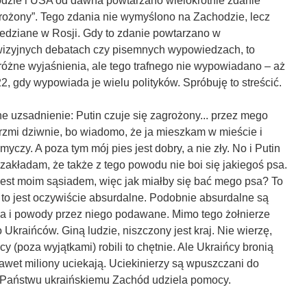
dzie i USA od dawna powtarzano wielokrotnie zdanie
grożony”. Tego zdania nie wymyślono na Zachodzie, lecz
edziane w Rosji. Gdy to zdanie powtarzano w
wizyjnych debatach czy pisemnych wypowiedzach, to
różne wyjaśnienia, ale tego trafnego nie wypowiadano – aż
22, gdy wypowiada je wielu polityków. Spróbuję to streścić.
 uzsadnienie: Putin czuje się zagrożony... przez mego
brzmi dziwnie, bo wiadomo, że ja mieszkam w mieście i
yczy. A poza tym mój pies jest dobry, a nie zły. No i Putin
 zakładam, że także z tego powodu nie boi się jakiegoś psa.
jest moim sąsiadem, więc jak miałby się bać mego psa? To
, to jest oczywiście absurdalne. Podobnie absurdalne są
a i powody przez niego podawane. Mimo tego żołnierze
o Ukraińców. Giną ludzie, niszczony jest kraj. Nie wierzę,
cy (poza wyjątkami) robili to chętnie. Ale Ukraińcy bronią
 nawet miliony uciekają. Uciekinierzy są wpuszczani do
 Państwu ukraińskiemu Zachód udziela pomocy.