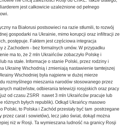
rchowie nie chcą zależności Rosji od ChRL. Także dlatego,
liarderem jest całkowicie uzależnione od pełnego
owi.
czny na Białorusi postsowieci na razie stłumili, to rozwój
ej gospodarki na Ukrainie, mimo korupcji oraz infiltracji ze
kich, postępuje. Faktem jest częściowa integracja
ny z Zachodem - bez formalnych umów. W przypadku
enie ma to, że 2 mln Ukraińców zobaczyło Polskę i
lub na stałe. Informacje o stanie Polski, przez rodziny i
na Ukrainę Wschodnią i zmieniają nastawienie tamtejszej
Ukrainy Wschodniej była najpierw w dużej mierze
odu rozmyślnego mieszania narodów stosowanego przez
ych małżeństw, odbierania telewizji rosyjskich oraz pracy
(już od czasu ZSRR nawet 3 mln Ukraińców pracuje lub
nie różnych byłych republik). Odkąd Ukraińcy masowo
o Polski, to Polska i Zachód przestały być tam postrzegane
 przez carat i sowietów), lecz jako świat, dokąd można
lepiej niż w Rosji. Ta wymieszana ludność na granicy Rosji