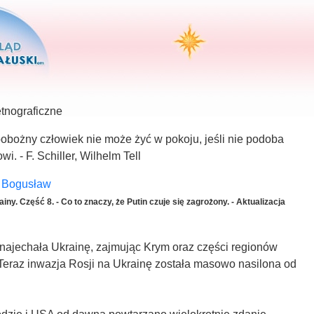
etnograficzne
obożny człowiek nie może żyć w pokoju, jeśli nie podoba
i. - F. Schiller, Wilhelm Tell
i Bogusław
ny. Część 8. - Co to znaczy, że Putin czuje się zagrożony. - Aktualizacja
najechała Ukrainę, zajmując Krym oraz części regionów
Teraz inwazja Rosji na Ukrainę została masowo nasilona od
2.