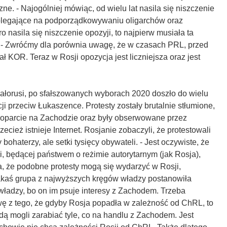
e. - Najogólniej mówiąc, od wielu lat nasila się niszczenie
polegające na podporządkowywaniu oligarchów oraz
o nasila się niszczenie opozyji, to najpierw musiała ta
 - Zwróćmy dla porównia uwagę, że w czasach PRL, przed
ał KOR. Teraz w Rosji opozycja jest liczniejsza oraz jest
iałorusi, po sfałszowanych wyborach 2020 doszło do wielu
ji przeciw Łukaszence. Protesty zostały brutalnie stłumione,
poparcie na Zachodzie oraz były obserwowane przez
zecież istnieje Internet. Rosjanie zobaczyli, że protestowali
 bohaterzy, ale setki tysięcy obywateli. - Jest oczywiste, że
si, będącej państwem o reżimie autorytarnym (jak Rosja),
, że podobne protesty mogą się wydarzyć w Rosji,
akaś grupa z najwyższych kręgów władzy postanowiła
władzy, bo on im psuje interesy z Zachodem. Trzeba
ę z tego, że gdyby Rosja popadła w zależność od ChRL, to
dą mogli zarabiać tyle, co na handlu z Zachodem. Jest