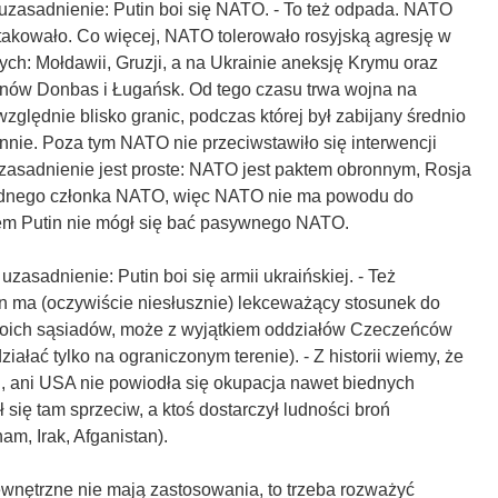
uzasadnienie: Putin boi się NATO. - To też odpada. NATO
takowało. Co więcej, NATO tolerowało rosyjską agresję w
ch: Mołdawii, Gruzji, a na Ukrainie aneksję Krymu oraz
ionów Donbas i Ługańsk. Od tego czasu trwa wojna na
względnie blisko granic, podczas której był zabijany średnio
nnie. Poza tym NATO nie przeciwstawiło się interwencji
 Uzasadnienie jest proste: NATO jest paktem obronnym, Rosja
adnego członka NATO, więc NATO nie ma powodu do
atem Putin nie mógł się bać pasywnego NATO.
zasadnienie: Putin boi się armii ukraińskiej. - Też
in ma (oczywiście niesłusznie) lekceważący stosunek do
woich sąsiadów, może z wyjątkiem oddziałów Czeczeńców
iałać tylko na ograniczonym terenie). - Z historii wiemy, że
i, ani USA nie powiodła się okupacja nawet biednych
 się tam sprzeciw, a ktoś dostarczył ludności broń
am, Irak, Afganistan).
wnętrzne nie mają zastosowania, to trzeba rozważyć