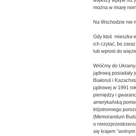
większy wpływ niż j
można w miarę norm
Na Wschodzie nie m
Gdy ktoś mieszka w 
ich czytać, bo zaraz
lub wprost do więzi
Wróćmy do Ukrainy.
jądrową posiadały 
Białoruś i Kazachst
jądrowej w 1991 rok
pieniędzy i gwaranc
amerykańską pomoc
trójstronnego poroz
(Memorandum Budape
o nierozprzestrzenia
się krajem "wolnym 