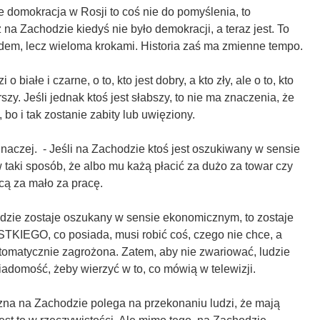
że domokracja w Rosji to coś nie do pomyślenia, to
 na Zachodzie kiedyś nie było demokracji, a teraz jest. To
udem, lecz wieloma krokami. Historia zaś ma zmienne tempo.
 o białe i czarne, o to, kto jest dobry, a kto zły, ale o to, kto
orszy. Jeśli jednak ktoś jest słabszy, to nie ma znaczenia, że
, bo i tak zostanie zabity lub uwięziony.
naczej. - Jeśli na Zachodzie ktoś jest oszukiwany w sensie
taki sposób, że albo mu każą płacić za dużo za towar czy
cą za mało za pracę.
odzie zostaje oszukany w sensie ekonomicznym, to zostaje
IEGO, co posiada, musi robić coś, czego nie chce, a
utomatycznie zagrożona. Zatem, aby nie zwariować, ludzie
adomość, żeby wierzyć w to, co mówią w telewizji.
zna na Zachodzie polega na przekonaniu ludzi, że mają