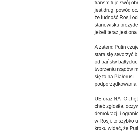
transmituje swój obr
jest drugi powód oc
że ludność Rosji o
stanowisku prezyde
jeżeli teraz jest on
A zatem: Putin czuj
stara się stworzyć 
od państw bałtyckic
tworzeniu rządów m
się to na Białorusi 
podporządkowania w
UE oraz NATO chętn
chęć zgłosiła, ocz
demokracji i ograni
w Rosji, to szybko 
kroku widać, że Put