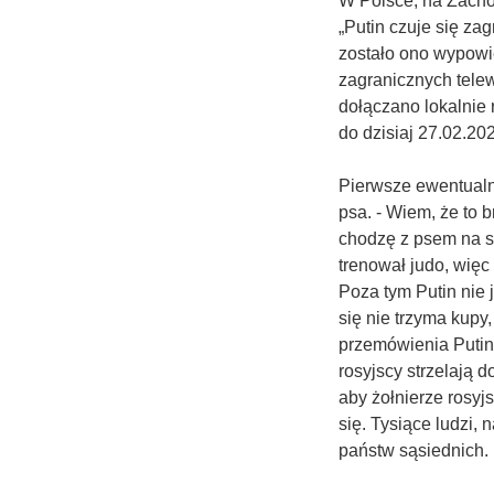
W Polsce, na Zacho
„Putin czuje się za
zostało ono wypowi
zagranicznych tele
dołączano lokalnie 
do dzisiaj 27.02.20
Pierwsze ewentualne
psa. - Wiem, że to 
chodzę z psem na sm
trenował judo, więc
Poza tym Putin nie 
się nie trzyma kupy
przemówienia Putin
rosyjscy strzelają d
aby żołnierze rosyjs
się. Tysiące ludzi,
państw sąsiednich.