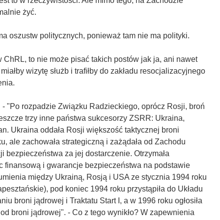
est to w rzeczywistości. Ale mimo tego, na Zachodzie
alnie żyć.
a oszustw politycznych, ponieważ tam nie ma polityki.
ChRL, to nie może pisać takich postów jak ja, ani nawet
 miałby wizytę służb i trafiłby do zakładu resocjalizacyjnego
enia.
 - "Po rozpadzie Związku Radzieckiego, oprócz Rosji, broń
jeszcze trzy inne państwa sukcesorzy ZSRR: Ukraina,
an. Ukraina oddała Rosji większość taktycznej broni
u, ale zachowała strategiczną i zażądała od Zachodu
ji bezpieczeństwa za jej dostarczenie. Otrzymała
 finansową i gwarancje bezpieczeństwa na podstawie
umienia między Ukrainą, Rosją i USA ze stycznia 1994 roku
sztańskie), pod koniec 1994 roku przystąpiła do Układu
niu broni jądrowej i Traktatu Start I, a w 1996 roku ogłosiła
od broni jądrowej". - Co z tego wynikło? W zapewnienia