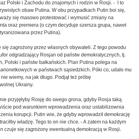
az Polski i Zachodu do znajomych i rodzin w Rosji. - I to
zywistych obaw Putina. W obu przypadkach Putin boi się,
dważy się masowo protestować i wymusić zmiany na
nta oraz premiera (o czym decyduje szersza grupa, nawet
a tyranizowana przez Putina).
e się zagrożony przez własnych obywateli. Z tego powodu
bufor odgradzający Rosjan od państw demokratycznych, tj.
h, Polski i państw bałkańskich. Plan Putina polega na
arionetkowych w państwach sąsiedzkich. Póki co, udało mu
– nie wiemy, na jak długo. Podjął też próbę
olnej Ukrainy.
ie przyjęłyby Rosję do swego grona, gdyby Rosja taką
ywiście pod warunkiem wprowadzenia oraz ustabilizownia
czenia korupcji. Putin wie, że gdyby wprowadził demokrację
utraciłby władzę. Tego to on nie chce. - A zatem na każdym
in czuje się zagrożony ewentualną demokracją w Rosji.