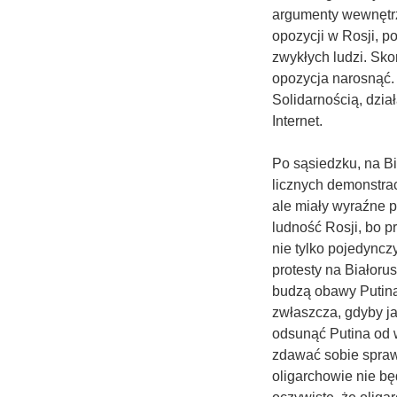
argumenty wewnętrzn
opozycji w Rosji, 
zwykłych ludzi. Skor
opozycja narosnąć.
Solidarnością, dział
Internet.
Po sąsiedzku, na B
licznych demonstrac
ale miały wyraźne 
ludność Rosji, bo pr
nie tylko pojedynczy
protesty na Białoru
budzą obawy Putina
zwłaszcza, gdyby j
odsunąć Putina od 
zdawać sobie spraw
oligarchowie nie bę