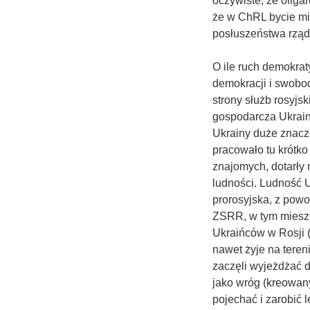
oczywiste, że oliga
że w ChRL bycie mi
posłuszeństwa rząd
O ile ruch demokraty
demokracji i swobodn
strony służb rosyjs
gospodarcza Ukrai
Ukrainy duże znacz
pracowało tu krótko 
znajomych, dotarły 
ludności. Ludność 
prorosyjska, z pow
ZSRR, w tym mieszan
Ukraińców w Rosji 
nawet żyje na tere
zaczęli wyjeżdżać d
jako wróg (kreowany
pojechać i zarobić 