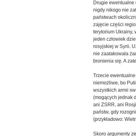
Drugie ewentualne 
nigdy nikogo nie za
państwach okoliczny
zajęcie części reg
terytorium Ukrainy, 
jeden człowiek dzie
rosyjskiej w Syrii.
nie zaatakowała ż
bronienia się. A z
Trzecie ewentualne u
niemożliwe, bo Put
wszystkich armii s
(mogących jednak dz
ani ZSRR, ani Rosj
państw, gdy rozognił
(przykładowo: Wietn
Skoro argumenty ze