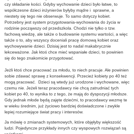
czy składanie kości. Gdyby wychowanie dzieci było łatwe, to
współczesne dzieci inżynierów byłyby mądre i sprawne, a
niestety się tego nie obserwuje. To samo dotyczy kobiet.
Potrzebny jest system przygotowania-wychowania do życia w
rodzinie począwszy od przedszkola. Chodzi nie tylko o tzw.
fachową wiedzę, ale także o budowanie systemu wartości, a więc
także o to, aby wszyscy doceniali pracę domową kobiet oraz
wychowywanie dzieci. Dzisiaj jest to nadal makabrycznie
lekceważone. Jak ktoś chce mieć wspaniałe dzieci, to powinien
się do tego znakomicie przygotować.
Jeżli ktoś chce pracować za młodu, to niech pracuje. Ale powinien
sobie zdawać sprawę z konsekwencji. Przecież kobiety po 40 też
mogą pracować. Dzieci są wtedy już urodzone i wychowane, więc
czemu nie. Jeżeli teraz pracodawcy nie chcą zatrudniać tych
kobiet po 40, to wynika to z tego, że mają do dyspozycji młodsze.
Gdy jednak młode będą zajęte dziećmi, to pracodawcy wezmę te
w wieku średnim, już życiowo bardziej doświadczone i zwykle
lepiej rozumiejące świat pracy i interesów.
Ja mówię o zmianach systemowych, które objęłyby większość
ludzi. Pojedyncze przykłady innych czy wyspowych rozwiązań są