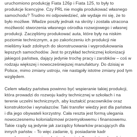
uruchomiono produkcję Fiata 126p i Fiata 125, to były to
produkcje licencyjne. Czy PRL nie mogła produkować własnego
samochodu? Trudno mi odpowiedzieć, ale wydaje mi się, że to
było możliwe. Władze poszły jednak na skróty i została utracona
możliwość stworzenia własnego ośrodka rozwojowego i własnej
produkcji. Zaczęliśmy produkować auta, które były na niskim
poziomie technicznym, a po zakończeniu ich produkcji nie
mieliśmy kadr zdolnych do skonstruowania i wyprodukowania
lepszych samochodów. Jest to przykład technicznej kolonizacji
jakiegoś państwa, dający jedynie trochę pracy i zarobków – coś w
rodzaju większej i nowocześniejszej manufaktury. Do dzisiaj w
Polsce, mimo zmiany ustroju, nie nastąpiły istotne zmiany pod tym
względem.
Celem władzy państwa powinno być wspieranie takiej produkcji,
która prowadzi do rozwoju kadry technicznej w szkołach i na
terenie uczelni technicznych, aby kształcić pracowników oraz
konstruktorów i wynalazców. Taki transfer wiedzy jest dla państwa
i dla jego obywateli korzystny. Cała reszta jest formą ulegania
nowoczesnemu kolonializmowi przemysłowemu i finansowemu.
Takie rządy są jedynie jak zarządcy folwarków pracujących dla
innych państw. - To więc zadanie, tj. posiadanie kadr