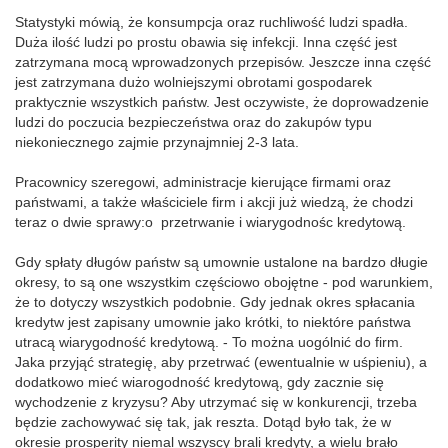
Statystyki mówią, że konsumpcja oraz ruchliwość ludzi spadła.
Duża ilość ludzi po prostu obawia się infekcji. Inna część jest
zatrzymana mocą wprowadzonych przepisów. Jeszcze inna część
jest zatrzymana dużo wolniejszymi obrotami gospodarek
praktycznie wszystkich państw. Jest oczywiste, że doprowadzenie
ludzi do poczucia bezpieczeństwa oraz do zakupów typu
niekoniecznego zajmie przynajmniej 2-3 lata.
Pracownicy szeregowi, administracje kierujące firmami oraz
państwami, a także właściciele firm i akcji już wiedzą, że chodzi
teraz o dwie sprawy:o przetrwanie i wiarygodnośc kredytową.
Gdy spłaty długów państw są umownie ustalone na bardzo długie
okresy, to są one wszystkim częściowo obojętne - pod warunkiem,
że to dotyczy wszystkich podobnie. Gdy jednak okres spłacania
kredytw jest zapisany umownie jako krótki, to niektóre państwa
utracą wiarygodność kredytową. - To można uogólnić do firm.
Jaka przyjąć strategię, aby przetrwać (ewentualnie w uśpieniu), a
dodatkowo mieć wiarogodność kredytową, gdy zacznie się
wychodzenie z kryzysu? Aby utrzymać się w konkurencji, trzeba
będzie zachowywać się tak, jak reszta. Dotąd było tak, że w
okresie prosperity niemal wszyscy brali kredyty, a wielu brało