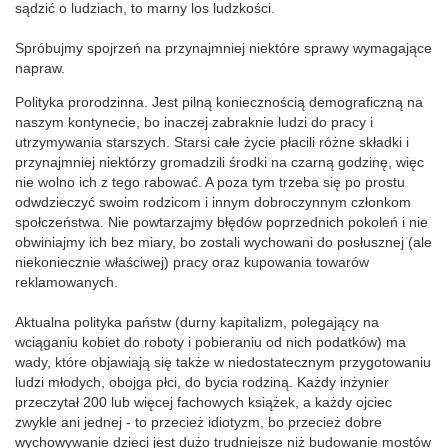
sądzić o ludziach, to marny los ludzkości.
Spróbujmy spojrzeń na przynajmniej niektóre sprawy wymagające
napraw.
Polityka prorodzinna. Jest pilną koniecznością demograficzną na
naszym kontynecie, bo inaczej zabraknie ludzi do pracy i
utrzymywania starszych. Starsi całe życie płacili różne składki i
przynajmniej niektórzy gromadzili środki na czarną godzinę, więc
nie wolno ich z tego rabować. A poza tym trzeba się po prostu
odwdzieczyć swoim rodzicom i innym dobroczynnym członkom
społczeństwa. Nie powtarzajmy błędów poprzednich pokoleń i nie
obwiniajmy ich bez miary, bo zostali wychowani do posłusznej (ale
niekoniecznie właściwej) pracy oraz kupowania towarów
reklamowanych.
Aktualna polityka państw (durny kapitalizm, polegający na
wciąganiu kobiet do roboty i pobieraniu od nich podatków) ma
wady, które objawiają się także w niedostatecznym przygotowaniu
ludzi młodych, obojga płci, do bycia rodziną. Każdy inżynier
przeczytał 200 lub więcej fachowych książek, a każdy ojciec
zwykle ani jednej - to przecież idiotyzm, bo przecież dobre
wychowywanie dzieci jest dużo trudniejsze niż budowanie mostów