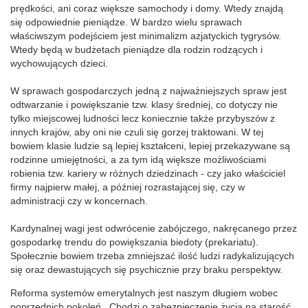
prędkości, ani coraz większe samochody i domy. Wtedy znajdą
się odpowiednie pieniądze. W bardzo wielu sprawach
właściwszym podejściem jest minimalizm azjatyckich tygrysów.
Wtedy będą w budżetach pieniądze dla rodzin rodzących i
wychowujących dzieci.
W sprawach gospodarczych jedną z najważniejszych spraw jest
odtwarzanie i powiększanie tzw. klasy średniej, co dotyczy nie
tylko miejscowej ludności lecz koniecznie także przybyszów z
innych krajów, aby oni nie czuli się gorzej traktowani. W tej
bowiem klasie ludzie są lepiej kształceni, lepiej przekazywane są
rodzinne umiejętności, a za tym idą większe możliwościami
robienia tzw. kariery w różnych dziedzinach - czy jako właściciel
firmy najpierw małej, a później rozrastającej się, czy w
administracji czy w koncernach.
Kardynalnej wagi jest odwrócenie zabójczego, nakręcanego przez
gospodarkę trendu do powiększania biedoty (prekariatu).
Społecznie bowiem trzeba zmniejszać ilość ludzi radykalizujących
się oraz dewastujących się psychicznie przy braku perspektyw.
Reforma systemów emerytalnych jest naszym długiem wobec
poprzednich pokoleń. Chodzi o zabezpieczenie życia na starość