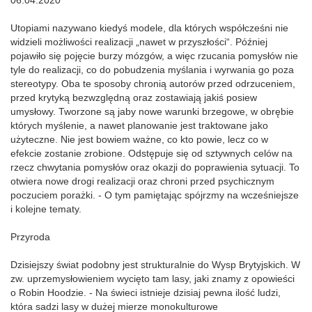
06.04.2020
Utopiami nazywano kiedyś modele, dla których współcześni nie
widzieli możliwości realizacji „nawet w przyszłości“. Później
pojawiło się pojęcie burzy mózgów, a więc rzucania pomysłów nie
tyle do realizacji, co do pobudzenia myślania i wyrwania go poza
stereotypy. Oba te sposoby chronią autorów przed odrzuceniem,
przed krytyką bezwzględną oraz zostawiają jakiś posiew
umysłowy. Tworzone są jaby nowe warunki brzegowe, w obrębie
których myślenie, a nawet planowanie jest traktowane jako
użyteczne. Nie jest bowiem ważne, co kto powie, lecz co w
efekcie zostanie zrobione. Odstępuje się od sztywnych celów na
rzecz chwytania pomysłów oraz okazji do poprawienia sytuacji. To
otwiera nowe drogi realizacji oraz chroni przed psychicznym
poczuciem porażki. - O tym pamiętając spójrzmy na wcześniejsze
i kolejne tematy.
Przyroda
Dzisiejszy świat podobny jest strukturalnie do Wysp Brytyjskich. W
zw. uprzemysłowieniem wycięto tam lasy, jaki znamy z opowieści
o Robin Hoodzie. - Na świeci istnieje dzisiaj pewna ilość ludzi,
która sadzi lasy w dużej mierze monokulturowe