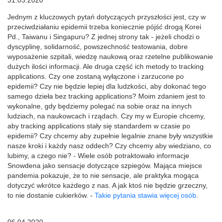
31.03.2020
Jednym z kluczowych pytań dotyczących przyszłości jest, czy w
przeciwdziałaniu epidemii trzeba koniecznie pójść drogą Korei
Pd., Taiwanu i Singapuru? Z jednej strony tak - jeżeli chodzi o
dyscyplinę, solidarność, powszechność testowania, dobre
wyposażenie szpitali, wiedzę naukową oraz rzetelne publikowanie
dużych ilości informacji. Ale druga część ich metody to tracking
applications. Czy one zostaną wyłączone i zarzucone po
epidemii? Czy nie będzie lepiej dla ludzkości, aby dokonać tego
samego dzieła bez tracking applications? Moim zdaniem jest to
wykonalne, gdy będziemy polegać na sobie oraz na innych
ludziach, na naukowcach i rządach. Czy my w Europie chcemy,
aby tracking applications stały się standardem w czasie po
epidemii? Czy chcemy aby zupełnie legalnie znane były wszystkie
nasze kroki i każdy nasz oddech? Czy chcemy aby wiedziano, co
lubimy, a czego nie? - Wiele osób potraktowało informacje
Snowdena jako sensacje dotyczące szpiegów. Mająca miejsce
pandemia pokazuje, że to nie sensacje, ale praktyka mogąca
dotyczyć wkrótce każdego z nas. A jak ktoś nie będzie grzeczny,
to nie dostanie cukierków. -
Takie pytania stawia więcej osób
.