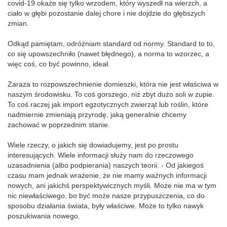
covid-19 okaże się tylko wrzodem, który wyszedł na wierzch, a
ciało w głębi pozostanie dalej chore i nie dojdzie do głębszych
zmian.
Odkąd pamiętam, odróżniam standard od normy. Standard to to,
co się upowszechniło (nawet błędnego), a norma to wzorzec, a
więc coś, co być powinno, ideał.
Zaraza to rozpowszechnienie domieszki, która nie jest właściwa w
naszym środowisku. To coś gorszego, niż zbyt dużo soli w zupie.
To coś raczej jak import egzotycznych zwierząt lub roślin, które
nadmiernie zmieniają przyrodę, jaką generalnie chcemy
zachować w poprzednim stanie.
Wiele rzeczy, o jakich się dowiadujemy, jest po prostu
interesujących. Wiele informacji służy nam do rzeczowego
uzasadnienia (albo podpierania) naszych teorii. - Od jakiegoś
czasu mam jednak wrażenie, że nie mamy ważnych informacji
nowych, ani jakichś perspektywicznych myśli. Może nie ma w tym
nic niewłaściwego, bo być może nasze przypuszczenia, co do
sposobu działania świata, były właściwe. Może to tylko nawyk
poszukiwania nowego.