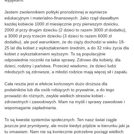
wyjątkami.
Jestem zwolennikiem polityki prorodzinnej w wymierze
edukacyjnym i materialno-finansowych. Jako rząd dawałbym
każdej kobiecie 1000 zł miesięcznie przy pierwszym dzeicku,
2000 zł przy drugim dziecku (2 dzieci to razem 3000 zł dodatku),
a 3000 zł przy trzecim dziecku (3 dzieci to razem 6000 zł
dodatku), ale pod warunkiem, że do ciąży dochodzi w wieku 18-
25 lat dla kobiet z wykształceniem średnim, a do 32 roku życia dla
kobiet z wykształceniem wyższym. To są populacyjnie
odpowiednie roczniki na takie sprawy. Zdrowo dla kobiety, dla
dzieci, rodziny i państwa. Przecież wiadomo, że dzieci ludzi
młodszych są zdrowsze, a młodzi rodzice mają więcej sił i zapału.
Cała reszta jest w efekcie końcowym dużo droższa dla
podatników lub dla osób robiących to prywatnie, a do tego
prowadzi do różnych, zwykle wielkich stresów kobiet -
zdrowotnych i zawodowych. Mam na myśli i sprawy zawodowe i
wspomaganie zapładniania.
To są kwestie systemów społecznych. Ten nasz świat ciągle
jeszcze jest prymitywny, ale może kiedyś pójdzie w kierunku jaki ja
tu omawiam. Nam nie są koniecznie potrzebne pociągi wielkich