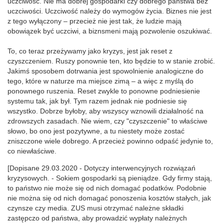
uczciwość. Nie ma dobrej gospodarki czy dobrego państwa bez
uczciwości. Uczciwość należy do wymogów życia. Biznes nie jest
z tego wyłączony – przecież nie jest tak, że ludzie mają
obowiązek być uczciwi, a biznsmeni mają pozwolenie oszukiwać.
To, co teraz przeżywamy jako kryzys, jest jak reset z
czyszczeniem. Ruszy ponownie ten, kto będzie to w stanie zrobić.
Jakimś sposobem dotrwania jest spowolnienie analogiczne do
tego, które w naturze ma miejsce zimą – a więc z myślą do
ponownego ruszenia. Reset zwykle to ponowne podniesienie
systemu tak, jak był. Tym razem jednak nie podniesie się
wszystko. Dobrze byłoby, aby wszyscy wznowili działalność na
zdrowszych zasadach. Nie wiem, czy "czyszczenie" to właściwe
słowo, bo ono jest pozytywne, a tu niestety może zostać
zniszczone wiele dobrego. A przecież powinno odpaść jedynie to,
co niewłaściwe.
[Dopisane 29.03.2020 - Dotyczy interwencyjnych rozwiązań
kryzysowych. - Sokiem gospodarki są pieniądze. Gdy firmy stają,
to państwo nie może się od nich domagać podatków. Podobnie
nie można się od nich domagać ponoszenia kosztów stałych, jak
czynsze czy media. ZUS musi otrzymać należne składki
zastępczo od państwa, aby prowadzić wypłaty należnych