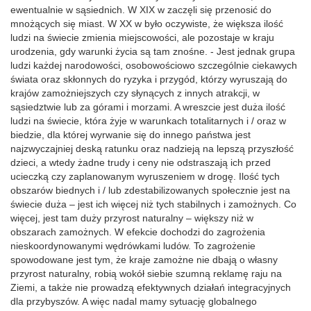
ewentualnie w sąsiednich. W XIX w zaczęli się przenosić do
mnożących się miast. W XX w było oczywiste, że większa ilość
ludzi na świecie zmienia miejscowości, ale pozostaje w kraju
urodzenia, gdy warunki życia są tam znośne. - Jest jednak grupa
ludzi każdej narodowości, osobowościowo szczególnie ciekawych
świata oraz skłonnych do ryzyka i przygód, którzy wyruszają do
krajów zamożniejszych czy słynących z innych atrakcji, w
sąsiedztwie lub za górami i morzami. A wreszcie jest duża ilość
ludzi na świecie, która żyje w warunkach totalitarnych i / oraz w
biedzie, dla której wyrwanie się do innego państwa jest
najzwyczajniej deską ratunku oraz nadzieją na lepszą przyszłość
dzieci, a wtedy żadne trudy i ceny nie odstraszają ich przed
ucieczką czy zaplanowanym wyruszeniem w drogę. Ilość tych
obszarów biednych i / lub zdestabilizowanych społecznie jest na
świecie duża – jest ich więcej niż tych stabilnych i zamożnych. Co
więcej, jest tam duży przyrost naturalny – większy niż w
obszarach zamożnych. W efekcie dochodzi do zagrożenia
nieskoordynowanymi wędrówkami ludów. To zagrożenie
spowodowane jest tym, że kraje zamożne nie dbają o własny
przyrost naturalny, robią wokół siebie szumną reklamę raju na
Ziemi, a także nie prowadzą efektywnych działań integracyjnych
dla przybyszów. A więc nadal mamy sytuację globalnego