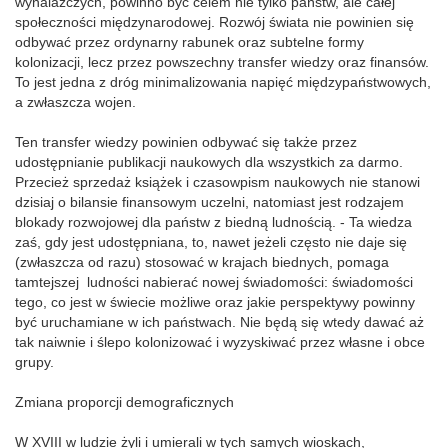
wynalazczych, powinno być celem nie tylko państw, ale całej
społeczności międzynarodowej. Rozwój świata nie powinien się
odbywać przez ordynarny rabunek oraz subtelne formy
kolonizacji, lecz przez powszechny transfer wiedzy oraz finansów.
To jest jedna z dróg minimalizowania napięć międzypaństwowych,
a zwłaszcza wojen.
Ten transfer wiedzy powinien odbywać się także przez
udostępnianie publikacji naukowych dla wszystkich za darmo.
Przecież sprzedaż książek i czasowpism naukowych nie stanowi
dzisiaj o bilansie finansowym uczelni, natomiast jest rodzajem
blokady rozwojowej dla państw z biedną ludnością. - Ta wiedza
zaś, gdy jest udostępniana, to, nawet jeżeli często nie daje się
(zwłaszcza od razu) stosować w krajach biednych, pomaga
tamtejszej ludności nabierać nowej świadomości: świadomości
tego, co jest w świecie możliwe oraz jakie perspektywy powinny
być uruchamiane w ich państwach. Nie będą się wtedy dawać aż
tak naiwnie i ślepo kolonizować i wyzyskiwać przez własne i obce
grupy.
Zmiana proporcji demograficznych
W XVIII w ludzie żyli i umierali w tych samych wioskach,