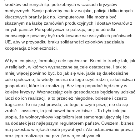
środków ochronych itp. potrzebnych w czasach kryzysów
medycznych. Swoje potrzeby ma też wojsko, policja i kilka innych
kluczowych branży jak np. komputerowa. Nie można być
skazanym na łaskę zamówień produkcyjnych i dostaw towarów z
innych państw. Perspektywicznie patrząc, unijne ośrodki
innowacyjne powinny być rozlokowane we wszystkich państwach
UE, aby w przypadku braku solidarności członków zadziałała
kooperacja z konieczności.
W tym co piszę, formułuję cele społeczne. Brzmi to trochę tak, jak
w religiach, w których wyznaczane są cele ostateczne. I tak to
mniej więcej powinno być, bo jak się wie, jakie są dalekosiężne
cele społeczne, to wtedy można do tego użyć rodzin, szkolnictwa i
gospodarki, które to zrealizują. Bez tego popadać będziemy w
kolejne kryzysy. Wyznaczając cele gospodarcze będziemy uciskać
ludzi do ich realizacji, a to przecież niegodne, bolesne i często
tragiczne. To nie jest prawda, że tego, o czym piszę, nie da się
zrobić – owszem, to jest nawet bardzo łatwe. - To była kolejna
utopia, że wolnorynkowy kapitalizm jest samoregulujący się i że
na dodatek jest najlepszym regulatorem państw. Owszem, biznes
ma pozostać w rękach osób prywatnych. Ale ustanawianie prawa
oraz jego realizacja ma przejść w ręce obywateli.