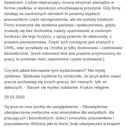
świadczeń. Ludzie niepracujący muszą otrzymać pieniądze w
formie zasiłków, w wysokości umożliwiającej przeżycie. Gdy firmy
działają na zwolnionych obrotach to powinny wypłacić
pracownikom część wynagrodzenia, ale nie poniżej minimum.
Firmy konieczne dla działania państwa i społeczeństwa, gdyby
znalazły się bez dochodów, należy upaństwowić w osobnym
funduszu dla tego kryzysu, z opcją powrotu do właściciela, z
prawem pierwszeństwa. Część tych rozwiązań jest znanych z
ChRL, więc przykłady są i trzeba je tylko dostosować i zastosować
bezzwłocznie. Jeżeli natomiast ktoś jest prawnie przymuszony do
pracy, to powinien mieć zapewnione częste testowanie.]
Czy jest jakieś kierowanie tymi wydarzeniami? Nie myślę
spiskowo. Spiskowe myślenie by oznaczało, że jacyś jedno cwani
gracze pozbywają się innych graczy, też cwanych, tyle ze
słabszych. - Staram się myśleć solidarnie. A także religijnie.
29.03.2020
Są jeszcze inne punkty do uwzględnienia. - Obowiązkowe
ubezpieczenia medyczne oraz emerytalne dla wszystkich, dla
pracujących i bezrobotnych, dzieci i emerytów, pracowników i
pracodawców. Widzimy jaki to horor, brak ubezpieczeń w krajach