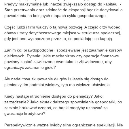
kredyty maksymalne lub inaczej zwiększało dostęp do kapitału. -
Stan przetrwania oraz zdolność do ekspansji będzie decydował o
powodzeniu na kolejnych etapach cyklu gospodarczego.
Część ludzi i firm walczy o tą nową pozycję. A część drży wobec
obawy utraty dotychczasowego miejsca w strukturze społecznej,
gdy jest ono wyznaczone przez to, co posiadają i co kupują.
Zanim co, prawdopodobne i spodziewane jest załamanie kursów
giełdowych. Pytanie: jakie machanizmy czy operacje finansowe
powinny zostać zawieszone ewentulanie zlikwidowane, aby
ograniczyć załamanie giełd?
Ale nadal trwa skupowanie długów i ułatwia się dostęp do
pieniędzy. Im podmiot większy, tym ma większe ułatwienia.
Kiedy nastąpi utrudnienie dostępu do pieniędzy? Jako
zarządzenie? Jako skutek dalszego spowolnienia gospodarki, bo
zacznie brakować czegoś, co banki mogłyby uznawać za
gwarancje kredytowe?
Perspektywicznie ważne byłoby silne ograniczenie spekulacji. Nie