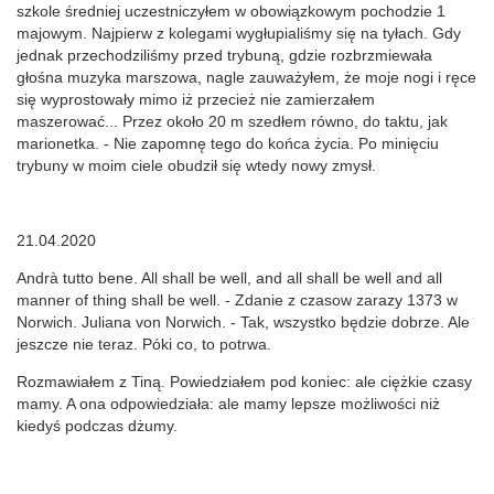
szkole średniej uczestniczyłem w obowiązkowym pochodzie 1
majowym. Najpierw z kolegami wygłupialiśmy się na tyłach. Gdy
jednak przechodziliśmy przed trybuną, gdzie rozbrzmiewała
głośna muzyka marszowa, nagle zauważyłem, że moje nogi i ręce
się wyprostowały mimo iż przecież nie zamierzałem
maszerować... Przez około 20 m szedłem równo, do taktu, jak
marionetka. - Nie zapomnę tego do końca życia. Po minięciu
trybuny w moim ciele obudził się wtedy nowy zmysł.
21.04.2020
Andrà tutto bene. All shall be well, and all shall be well and all
manner of thing shall be well. - Zdanie z czasow zarazy 1373 w
Norwich. Juliana von Norwich. - Tak, wszystko będzie dobrze. Ale
jeszcze nie teraz. Póki co, to potrwa.
Rozmawiałem z Tiną. Powiedziałem pod koniec: ale ciężkie czasy
mamy. A ona odpowiedziała: ale mamy lepsze możliwości niż
kiedyś podczas dżumy.