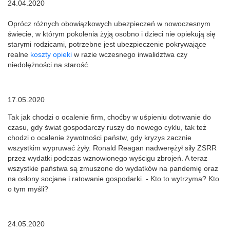
24.04.2020
Oprócz różnych obowiązkowych ubezpieczeń w nowoczesnym
świecie, w którym pokolenia żyją osobno i dzieci nie opiekują się
starymi rodzicami, potrzebne jest ubezpieczenie pokrywające
realne
koszty opieki
w razie wczesnego inwalidztwa czy
niedołężności na starość.
17.05.2020
Tak jak chodzi o ocalenie firm, choćby w uśpieniu dotrwanie do
czasu, gdy świat gospodarczy ruszy do nowego cyklu, tak też
chodzi o ocalenie żywotności państw, gdy kryzys zacznie
wszystkim wypruwać żyły. Ronald Reagan nadwerężył siły ZSRR
przez wydatki podczas wznowionego wyścigu zbrojeń. A teraz
wszystkie państwa są zmuszone do wydatków na pandemię oraz
na osłony socjane i ratowanie gospodarki. - Kto to wytrzyma? Kto
o tym myśli?
24.05.2020