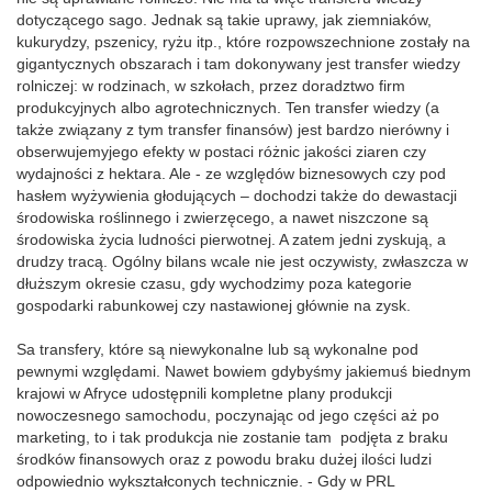
dotyczącego sago. Jednak są takie uprawy, jak ziemniaków,
kukurydzy, pszenicy, ryżu itp., które rozpowszechnione zostały na
gigantycznych obszarach i tam dokonywany jest transfer wiedzy
rolniczej: w rodzinach, w szkołach, przez doradztwo firm
produkcyjnych albo agrotechnicznych. Ten transfer wiedzy (a
także związany z tym transfer finansów) jest bardzo nierówny i
obserwujemyjego efekty w postaci różnic jakości ziaren czy
wydajności z hektara. Ale - ze względów biznesowych czy pod
hasłem wyżywienia głodujących – dochodzi także do dewastacji
środowiska roślinnego i zwierzęcego, a nawet niszczone są
środowiska życia ludności pierwotnej. A zatem jedni zyskują, a
drudzy tracą. Ogólny bilans wcale nie jest oczywisty, zwłaszcza w
dłuższym okresie czasu, gdy wychodzimy poza kategorie
gospodarki rabunkowej czy nastawionej głównie na zysk.
Sa transfery, które są niewykonalne lub są wykonalne pod
pewnymi względami. Nawet bowiem gdybyśmy jakiemuś biednym
krajowi w Afryce udostępnili kompletne plany produkcji
nowoczesnego samochodu, poczynając od jego części aż po
marketing, to i tak produkcja nie zostanie tam podjęta z braku
środków finansowych oraz z powodu braku dużej ilości ludzi
odpowiednio wykształconych technicznie. - Gdy w PRL