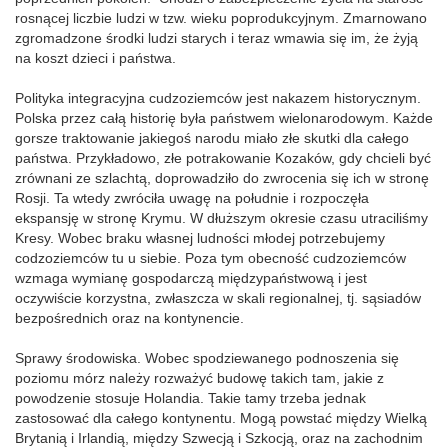
rosnącej liczbie ludzi w tzw. wieku poprodukcyjnym. Zmarnowano
zgromadzone środki ludzi starych i teraz wmawia się im, że żyją
na koszt dzieci i państwa.
Polityka integracyjna cudzoziemców jest nakazem historycznym.
Polska przez całą historię była państwem wielonarodowym. Każde
gorsze traktowanie jakiegoś narodu miało złe skutki dla całego
państwa. Przykładowo, złe potrakowanie Kozaków, gdy chcieli być
zrównani ze szlachtą, doprowadziło do zwrocenia się ich w stronę
Rosji. Ta wtedy zwróciła uwagę na południe i rozpoczęła
ekspansję w stronę Krymu. W dłuższym okresie czasu utraciliśmy
Kresy. Wobec braku własnej ludności młodej potrzebujemy
codzoziemców tu u siebie. Poza tym obecność cudzoziemców
wzmaga wymianę gospodarczą międzypaństwową i jest
oczywiście korzystna, zwłaszcza w skali regionalnej, tj. sąsiadów
bezpośrednich oraz na kontynencie.
Sprawy środowiska. Wobec spodziewanego podnoszenia się
poziomu mórz należy rozważyć budowę takich tam, jakie z
powodzenie stosuje Holandia. Takie tamy trzeba jednak
zastosować dla całego kontynentu. Mogą powstać między Wielką
Brytanią i Irlandią, między Szwecją i Szkocją, oraz na zachodnim