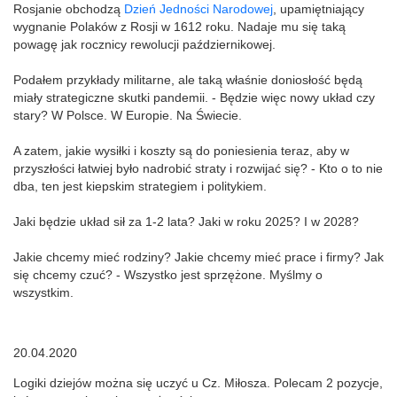
Rosjanie obchodzą
Dzień Jedności Narodowej
, upamiętniający
wygnanie Polaków z Rosji w 1612 roku. Nadaje mu się taką
powagę jak rocznicy rewolucji październikowej.
Podałem przykłady militarne, ale taką właśnie doniosłość będą
miały strategiczne skutki pandemii. - Będzie więc nowy układ czy
stary? W Polsce. W Europie. Na Świecie.
A zatem, jakie wysiłki i koszty są do poniesienia teraz, aby w
przyszłości łatwiej było nadrobić straty i rozwijać się? - Kto o to nie
dba, ten jest kiepskim strategiem i politykiem.
Jaki będzie układ sił za 1-2 lata? Jaki w roku 2025? I w 2028?
Jakie chcemy mieć rodziny? Jakie chcemy mieć prace i firmy? Jak
się chcemy czuć? - Wszystko jest sprzężone. Myślmy o
wszystkim.
20.04.2020
Logiki dziejów można się uczyć u Cz. Miłosza. Polecam 2 pozycje,