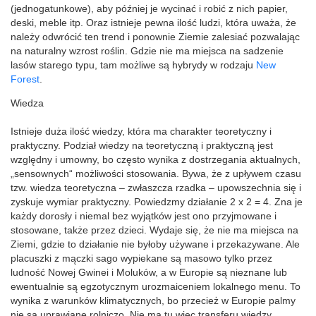
(jednogatunkowe), aby później je wycinać i robić z nich papier,
deski, meble itp. Oraz istnieje pewna ilość ludzi, która uważa, że
należy odwrócić ten trend i ponownie Ziemie zalesiać pozwalając
na naturalny wzrost roślin. Gdzie nie ma miejsca na sadzenie
lasów starego typu, tam możliwe są hybrydy w rodzaju
New
Forest
.
Wiedza
Istnieje duża ilość wiedzy, która ma charakter teoretyczny i
praktyczny. Podział wiedzy na teoretyczną i praktyczną jest
względny i umowny, bo często wynika z dostrzegania aktualnych,
„sensownych“ możliwości stosowania. Bywa, że z upływem czasu
tzw. wiedza teoretyczna – zwłaszcza rzadka – upowszechnia się i
zyskuje wymiar praktyczny. Powiedzmy działanie 2 x 2 = 4. Zna je
każdy dorosły i niemal bez wyjątków jest ono przyjmowane i
stosowane, także przez dzieci. Wydaje się, że nie ma miejsca na
Ziemi, gdzie to działanie nie byłoby używane i przekazywane. Ale
placuszki z mączki sago wypiekane są masowo tylko przez
ludność Nowej Gwinei i Moluków, a w Europie są nieznane lub
ewentualnie są egzotycznym urozmaiceniem lokalnego menu. To
wynika z warunków klimatycznych, bo przecież w Europie palmy
nie są uprawiane rolniczo. Nie ma tu więc transferu wiedzy