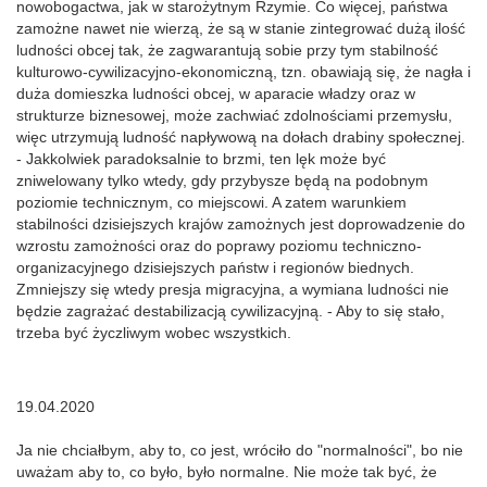
nowobogactwa, jak w starożytnym Rzymie. Co więcej, państwa
zamożne nawet nie wierzą, że są w stanie zintegrować dużą ilość
ludności obcej tak, że zagwarantują sobie przy tym stabilność
kulturowo-cywilizacyjno-ekonomiczną, tzn. obawiają się, że nagła i
duża domieszka ludności obcej, w aparacie władzy oraz w
strukturze biznesowej, może zachwiać zdolnościami przemysłu,
więc utrzymują ludność napływową na dołach drabiny społecznej.
- Jakkolwiek paradoksalnie to brzmi, ten lęk może być
zniwelowany tylko wtedy, gdy przybysze będą na podobnym
poziomie technicznym, co miejscowi. A zatem warunkiem
stabilności dzisiejszych krajów zamożnych jest doprowadzenie do
wzrostu zamożności oraz do poprawy poziomu techniczno-
organizacyjnego dzisiejszych państw i regionów biednych.
Zmniejszy się wtedy presja migracyjna, a wymiana ludności nie
będzie zagrażać destabilizacją cywilizacyjną. - Aby to się stało,
trzeba być życzliwym wobec wszystkich.
19.04.2020
Ja nie chciałbym, aby to, co jest, wróciło do "normalności", bo nie
uważam aby to, co było, było normalne. Nie może tak być, że