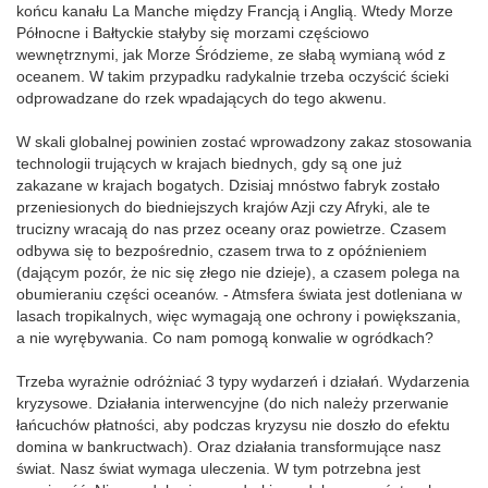
końcu kanału La Manche między Francją i Anglią. Wtedy Morze
Północne i Bałtyckie stałyby się morzami częściowo
wewnętrznymi, jak Morze Śródzieme, ze słabą wymianą wód z
oceanem. W takim przypadku radykalnie trzeba oczyścić ścieki
odprowadzane do rzek wpadających do tego akwenu.
W skali globalnej powinien zostać wprowadzony zakaz stosowania
technologii trujących w krajach biednych, gdy są one już
zakazane w krajach bogatych. Dzisiaj mnóstwo fabryk zostało
przeniesionych do biedniejszych krajów Azji czy Afryki, ale te
trucizny wracają do nas przez oceany oraz powietrze. Czasem
odbywa się to bezpośrednio, czasem trwa to z opóźnieniem
(dającym pozór, że nic się złego nie dzieje), a czasem polega na
obumieraniu części oceanów. - Atmsfera świata jest dotleniana w
lasach tropikalnych, więc wymagają one ochrony i powiększania,
a nie wyrębywania. Co nam pomogą konwalie w ogródkach?
Trzeba wyrażnie odróżniać 3 typy wydarzeń i działań. Wydarzenia
kryzysowe. Działania interwencyjne (do nich należy przerwanie
łańcuchów płatności, aby podczas kryzysu nie doszło do efektu
domina w bankructwach). Oraz działania transformujące nasz
świat. Nasz świat wymaga uleczenia. W tym potrzebna jest