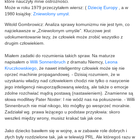
które nauczyły mnie ostrożności.
Może w roku 1979 przeczytałem wiersz: (
Dziecię Europy
, a w
1980 książkę:
Zniewolony umysł
.
Witold Gombrowicz: Analiza sprawy komunizmu nie jest tym, co
najciekawsze w „Zniewolonym umyśle”. Kluczowe jest
udokumentowanie tezy, że człowiek może zrobić wszystko z
drugim człowiekiem.
Miałem zadatki do rozumienia takich spraw. Na maturze
napisałem o
Willi Sonnenbruch
z dramatu Niemcy,
Leona
Kruczkowskiego
, że nawet inteligentny człowiek może się nie
oprzeć machinie propagandowej. - Dzisiaj rozumiem, że w
uzyskaniu władzy nad człowiekiem chodzi nie tylko o nasycenie
jego inteligencji nieuporządkowaną wiedzą, ale także o emocje
zdolne rozchwiać mądrą postawą (nastawieniem). Znamienne są
słowa modlitwy Pater Noster: I nie wódź nas na pokuszenie. - Willi
Sinnenbruch nie miał nikogo, kto mógłby go wesprzeć moralnie.
Zadziałał wg. prawa leżącego u podstaw przysłowia: skoro
weszłeś między wrony, musisz krakać tak jak one.
Jako dziecko bawiłem się w wojnę, a w zabawie role dobrych i
złych były rozdzielone tak, jak w telewizji PRL. Ale któregoś razu w