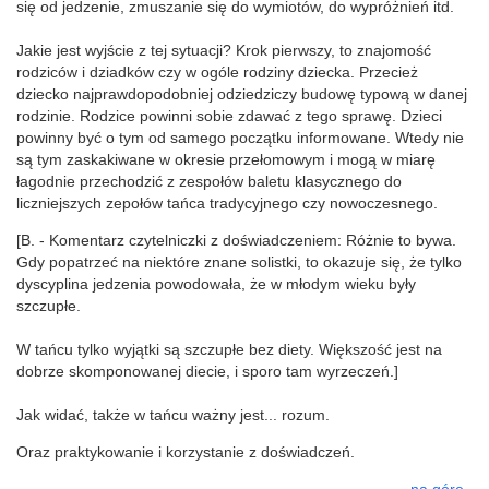
się od jedzenie, zmuszanie się do wymiotów, do wypróżnień itd.
Jakie jest wyjście z tej sytuacji? Krok pierwszy, to znajomość
rodziców i dziadków czy w ogóle rodziny dziecka. Przecież
dziecko najprawdopodobniej odziedziczy budowę typową w danej
rodzinie. Rodzice powinni sobie zdawać z tego sprawę. Dzieci
powinny być o tym od samego początku informowane. Wtedy nie
są tym zaskakiwane w okresie przełomowym i mogą w miarę
łagodnie przechodzić z zespołów baletu klasycznego do
liczniejszych zepołów tańca tradycyjnego czy nowoczesnego.
[B. - Komentarz czytelniczki z doświadczeniem: Różnie to bywa.
Gdy popatrzeć na niektóre znane solistki, to okazuje się, że tylko
dyscyplina jedzenia powodowała, że w młodym wieku były
szczupłe.
W tańcu tylko wyjątki są szczupłe bez diety. Większość jest na
dobrze skomponowanej diecie, i sporo tam wyrzeczeń.]
Jak widać, także w tańcu ważny jest... rozum.
Oraz praktykowanie i korzystanie z doświadczeń.