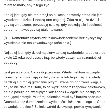
utalentowane dzieci muszą zaczynać wcześnie pracować, bo sam
talent to mało, aby z tego żyć.
Lepiej jest, gdy nie ma presji na sukces, bo wtedy praca nie jest
wyciskana z dzieci i tańczą one chętniej. Zdarza się, że dzieci,
gdy są zmuszane, porzucają sztukę, gdy poczują siłę i zdolność
do buntu, nawet gdy są utalentowane.
[B. - Komentarz czytelniczki z doświadczeniem: Bez dyscypliny i
wyciskania nie ma zawodowego tańczenia.]
Najlepiej jest, gdy dzieci najpierw tańczą swobodnie, a dopiero od
około 12 roku pod dyscypliną, bo wtedy zaczynają rozumieć jej
potrzebę.
Jest jeszcze coś. Okres dojrzewania. Wtedy niektóre szczupłe
dziewczynki zmieniają kształty na silne lub tęgie. Są one wtedy
bardziej lub mniej grzecznie przymuszane do obniżania wagi, a
gdy to nie daje rezultatu, to są wyrzucane z zespołów baletowych,
bo nie pasują do szczupłych koleżanek i w ogóle nie pasują do
panującej estetyki, w której baletnica musi być bardzo szczupła.
Dochodzą też tłumaczenia o wydolności ciała szczupłego. – Co to
powoduje u dzieci? Bulimie wśród dziewcząt, powstrzymywanie