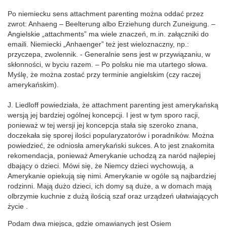
Po niemiecku sens attachment parenting można oddać przez
zwrot: Anhaeng – Beelterung albo Erziehung durch Zuneigung. –
Angielskie „attachments” ma wiele znaczeń, m.in. załączniki do
emaili. Niemiecki „Anhaenger” też jest wieloznaczny, np.:
przyczepa, zwolennik. - Generalnie sens jest w przywiązaniu, w
skłonności, w byciu razem. – Po polsku nie ma utartego słowa.
Myślę, że można zostać przy terminie angielskim (czy raczej
amerykańskim).
J. Liedloff powiedziała, że attachment parenting jest amerykańską
wersją jej bardziej ogólnej koncepcji. I jest w tym sporo racji,
ponieważ w tej wersji jej koncepcja stała się szeroko znana,
doczekała się sporej ilości popularyzatorów i poradników. Można
powiedzieć, że odniosła amerykański sukces. A to jest znakomita
rekomendacja, ponieważ Amerykanie uchodzą za naród najlepiej
dbający o dzieci. Mówi się, że Niemcy dzieci wychowują, a
Amerykanie opiekują się nimi. Amerykanie w ogóle są najbardziej
rodzinni. Mają dużo dzieci, ich domy są duże, a w domach mają
olbrzymie kuchnie z dużą ilością szaf oraz urządzeń ułatwiających
życie .
Podam dwa miejsca, gdzie omawianych jest Osiem