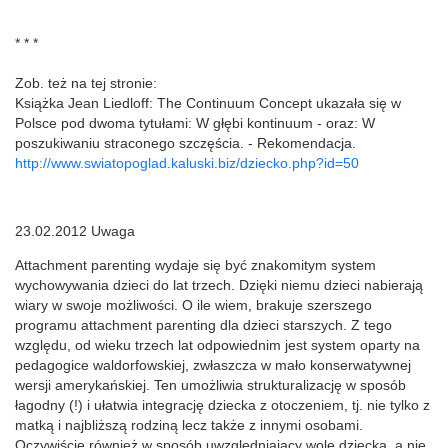
* * *
Zob. też na tej stronie:
Książka Jean Liedloff: The Continuum Concept ukazała się w
Polsce pod dwoma tytułami: W głębi kontinuum - oraz: W
poszukiwaniu straconego szczęścia. - Rekomendacja.
http://www.swiatopoglad.kaluski.biz/dziecko.php?id=50
23.02.2012 Uwaga
Attachment parenting wydaje się być znakomitym system
wychowywania dzieci do lat trzech. Dzięki niemu dzieci nabierają
wiary w swoje możliwości. O ile wiem, brakuje szerszego
programu attachment parenting dla dzieci starszych. Z tego
względu, od wieku trzech lat odpowiednim jest system oparty na
pedagogice waldorfowskiej, zwłaszcza w mało konserwatywnej
wersji amerykańskiej. Ten umożliwia strukturalizację w sposób
łagodny (!) i ułatwia integrację dziecka z otoczeniem, tj. nie tylko z
matką i najbliższą rodziną lecz także z innymi osobami.
Oczywiście również w sposób uwzględniający wolę dziecka, a nie