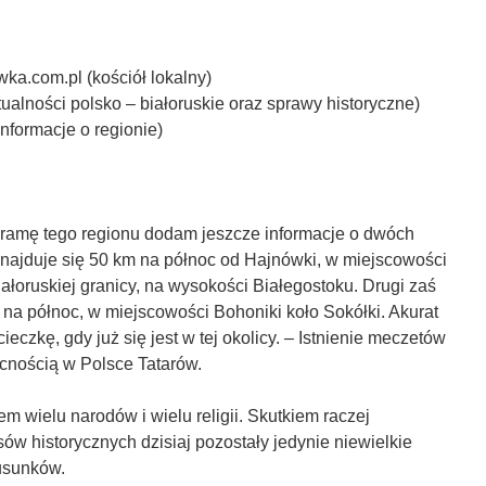
ka.com.pl (kościół lokalny)
aktualności polsko – białoruskie oraz sprawy historyczne)
(informacje o regionie)
ramę tego regionu dodam jeszcze informacje o dwóch
najduje się 50 km na północ od Hajnówki, w miejscowości
iałoruskiej granicy, na wysokości Białegostoku. Drugi zaś
 na północ, w miejscowości Bohoniki koło Sokółki. Akurat
eczkę, gdy już się jest w tej okolicy. – Istnienie meczetów
ecnością w Polsce Tatarów.
m wielu narodów i wielu religii. Skutkiem raczej
w historycznych dzisiaj pozostały jedynie niewielkie
usunków.