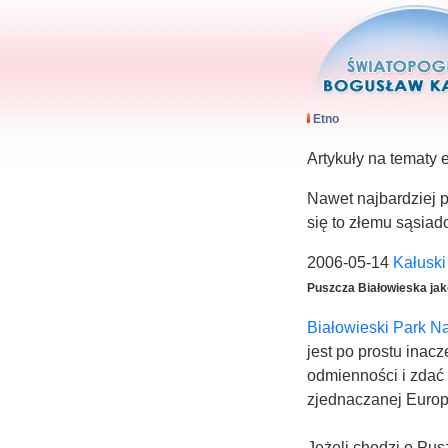
Etno
Artykuły na tematy 
Nawet najbardziej p
się to złemu sąsiadow
2006-05-14
Kałusk
Puszcza Białowieska jako
Białowieski Park 
jest po prostu ina
odmienności i zdać 
zjednaczanej Europy
Jeżeli chodzi o Pus