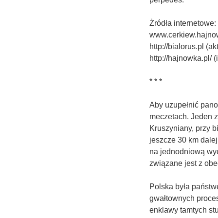
Żródła internetowe:
www.cerkiew.hajnow
http://bialorus.pl (
http://hajnowka.pl/ 
* * *
Aby uzupełnić pano
meczetach. Jeden z
Kruszyniany, przy b
jeszcze 30 km dalej
na jednodniową wyci
związane jest z ob
Polska była państwe
gwałtownych procesó
enklawy tamtych st