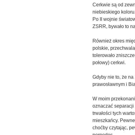
Cerkwie są od zewn
niebieskiego koloru
Po II wojnie świato
ZSRR, bywało to na
Również okres międ
polskie, przechwalaj
tolerowało zniszcze
połowy) cerkwi.
Gdyby nie to, że na 
prawosławnym i Bia
W moim przekonaniu
oznaczać separacji 
trwałości tych wartoś
mieszkańcy. Pewne
choćby czytając, pe
perpedes.