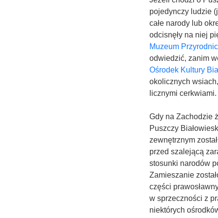
pojedynczy ludzie (
całe narody lub okr
odcisnęły na niej p
Muzeum Przyrodnic
odwiedzić, zanim w
Ośrodek Kultury Bia
okolicznych wsiach,
licznymi cerkwiami.
Gdy na Zachodzie żu
Puszczy Białowiesk
zewnętrznym został 
przed szalejącą zar
stosunki narodów po
Zamieszanie został
części prawosławny
w sprzeczności z pr
niektórych ośrodków