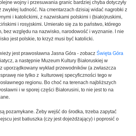
olejne wojny i przesuwania granic bardziej chyba dotyczyły
iż zwykłej ludność. Na cmentarzach dzisiaj widać nagrobki z
ymi i katolickimi, z nazwiskami polskimi i (biało)ruskimi,
cińskimi i rosyjskimi. Umierało się za to państwo, którego
, bez względu na nazwisko, narodowość i wyznanie. I nie
isko jest polskie, to krzyż musi być katolicki.
wieży jest prawosławna Jasna Góra - zobacz
Święta Góra
atycz, a następnie Muzeum Kultury Białoruskiej w
ez uporządkowany wykład przewodników (a zwłaszcza
 sprawę nie tylko z kulturowej specyficzności tego w
wosławnego regionu. Bo choć na terenach najbliższych
sławni i w sporej części Białorusini, to nie jest to na
wane.
są pozamykane. Żeby wejść do środka, trzeba zapytać
jscu jest batiuszka (czy jest dojeżdżający) i poprosić o