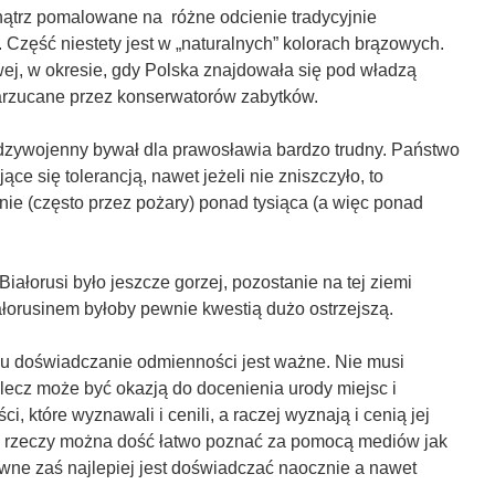
ątrz pomalowane na różne odcienie tradycyjnie
. Część niestety jest w „naturalnych” kolorach brązowych.
wej, w okresie, gdy Polska znajdowała się pod władzą
rzucane przez konserwatorów zabytków.
zywojenny bywał dla prawosławia bardzo trudny. Państwo
ące się tolerancją, nawet jeżeli nie zniszczyło, to
nie (często przez pożary) ponad tysiąca (a więc ponad
Białorusi było jeszcze gorzej, pozostanie na tej ziemi
łorusinem byłoby pewnie kwestią dużo ostrzejszą.
 doświadczanie odmienności jest ważne. Nie musi
lecz może być okazją do docenienia urody miejsc i
ci, które wyznawali i cenili, a raczej wyznają i cenią jej
 rzeczy można dość łatwo poznać za pomocą mediów jak
wne zaś najlepiej jest doświadczać naocznie a nawet