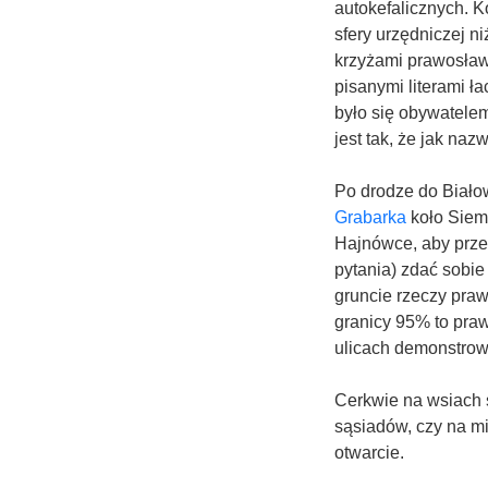
autokefalicznych. K
sfery urzędniczej n
krzyżami prawosławn
pisanymi literami ła
było się obywatelem
jest tak, że jak nazw
Po drodze do Biało
Grabarka
koło Siemi
Hajnówce, aby prz
pytania) zdać sobie
gruncie rzeczy pra
granicy 95% to prawo
ulicach demonstro
Cerkwie na wsiach 
sąsiadów, czy na mie
otwarcie.