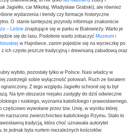
jak Jagiełło, car Mikołaj, Władysław Grabski), ale również
eślone wydarzenia i trendy czy formacje historyczne
iętno. O stanie tamtejszej przyrody informuje znakomicie
zo – Leśne
znajdujące się w parku w Białowieży. Warto je
ejdzie się do lasu. Podobnie warto zobaczyć
Muzeum i
łoruskiej
w Hajnówce, zanim pojedzie się na wycieczkę po
 z ich często jeszcze tradycyjną i drewnianą zabudową oraz
bry wybito, pozostały tylko w Polsce. Nasi władcy w
iej zastrzegli sobie wyłączność polowań. Ruch ze światem
ograniczony. Z tego względu Jagiełło schronił się tu był
azą. Na tym obszarze niejako zastygły do dziś odwieczne
lskiego i ruskiego, wyznania katolickiego i prawosławnego.
o częściowo wywołane przez tzw. Unię, w wyniku której
m narzucono zwierzchnictwo katolickiego Rzymu. Stało to
awosławną tradycją, która choć uznawała autorytet
, to jednak była nurtem niezależnych kościołów