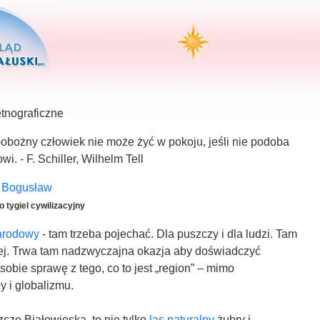
etnograficzne
obożny człowiek nie może żyć w pokoju, jeśli nie podoba
i. - F. Schiller, Wilhelm Tell
i Bogusław
 tygiel cywilizacyjny
Narodowy
- tam trzeba pojechać. Dla puszczy i dla ludzi. Tam
czej. Trwa tam nadzwyczajna okazja aby doświadczyć
sobie sprawę z tego, co to jest „region” – mimo
 i globalizmu.
zczę Białowieską, to nie tylko
las naturalny
żubry i