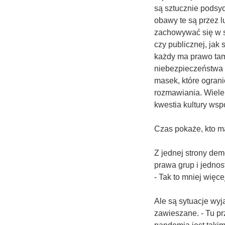
są sztucznie podsyc
obawy te są przez 
zachowywać się w s
czy publicznej, jak
każdy ma prawo tam
niebezpieczeństwa 
masek, które ogran
rozmawiania. Wiele
kwestia kultury wspó
Czas pokaże, kto ma
Z jednej strony demo
prawa grup i jednos
- Tak to mniej wię
Ale są sytuacje wyj
zawieszane. - Tu pr