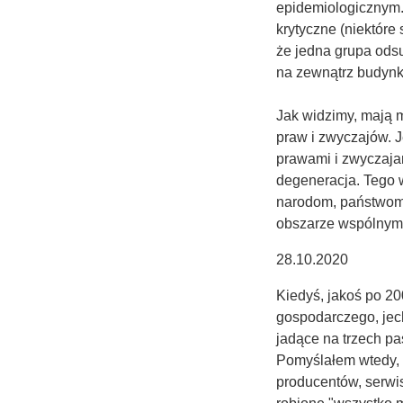
epidemiologicznym.
krytyczne (niektóre 
że jedna grupa odsu
na zewnątrz budynk
Jak widzimy, mają m
praw i zwyczajów. 
prawami i zwyczajam
degeneracja. Tego 
narodom, państwom, 
obszarze wspólnym
28.10.2020
Kiedyś, jakoś po 20
gospodarczego, je
jadące na trzech pa
Pomyślałem wtedy, 
producentów, serwis