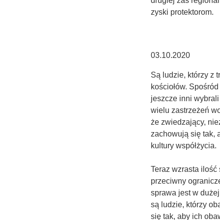
drugiej zaś regiona
zyski protektorom.
03.10.2020
Są ludzie, którzy z 
kościołów. Spośród 
jeszcze inni wybral
wielu zastrzeżeń wo
że zwiedzający, ni
zachowują się tak, 
kultury współżycia.
Teraz wzrasta ilość 
przeciwny ogranicz
sprawa jest w dużej
są ludzie, którzy o
się tak, aby ich ob