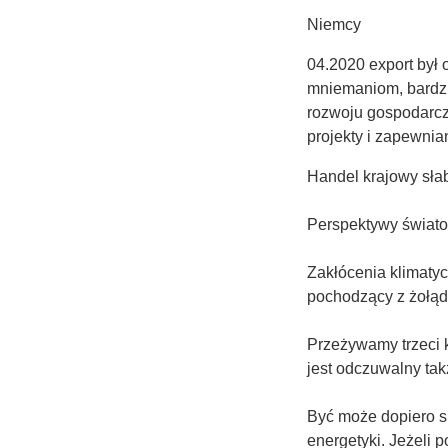
Niemcy
04.2020 export był 
mniemaniom, bardzie
rozwoju gospodarc
projekty i zapewnia
Handel krajowy słab
Perspektywy świat
Zakłócenia klimatyc
pochodzący z żołądk
Przeżywamy trzeci 
jest odczuwalny ta
Być może dopiero 
energetyki. Jeżeli 