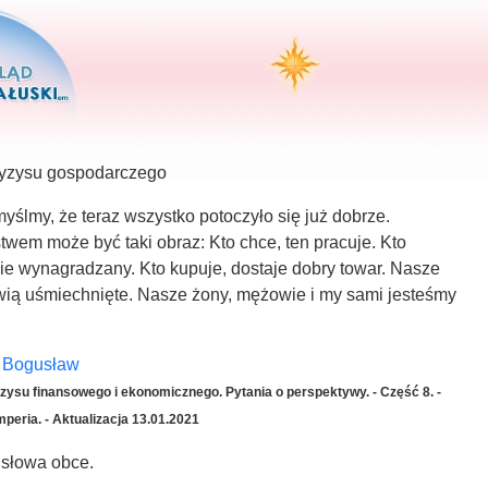
kryzysu gospodarczego
yślmy, że teraz wszystko potoczyło się już dobrze.
wem może być taki obraz: Kto chce, ten pracuje. Kto
wie wynagradzany. Kto kupuje, dostaje dobry towar. Nasze
awią uśmiechnięte. Nasze żony, mężowie i my sami jesteśmy
i Bogusław
ysu finansowego i ekonomicznego. Pytania o perspektywy. - Część 8. -
imperia. - Aktualizacja 13.01.2021
 słowa obce.