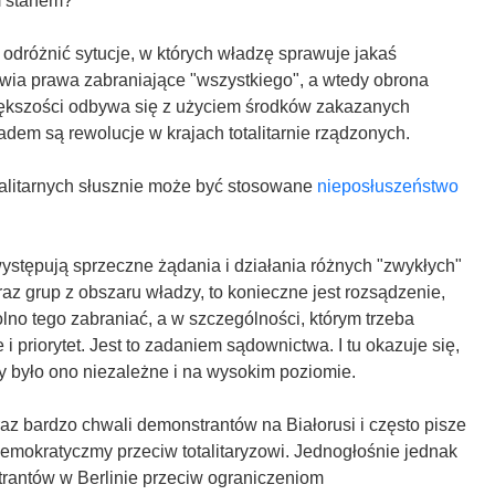
m stanem?
 odróżnić sytucje, w których władzę sprawuje jakaś
awia prawa zabraniające "wszystkiego", a wtedy obrona
większości odbywa się z użyciem środków zakazanych
adem są rewolucje w krajach totalitarnie rządzonych.
alitarnych słusznie może być stosowane
nieposłuszeństwo
ystępują sprzeczne żądania i działania różnych "zwykłych"
az grup z obszaru władzy, to konieczne jest rozsądzenie,
olno tego zabraniać, a w szczególności, którym trzeba
i priorytet. Jest to zadaniem sądownictwa. I tu okazuje się,
y było ono niezależne i na wysokim poziomie.
az bardzo chwali demonstrantów na Białorusi i często pisze
 demokratyczmy przeciw totalitaryzowi. Jednogłośnie jednak
trantów w Berlinie przeciw ograniczeniom