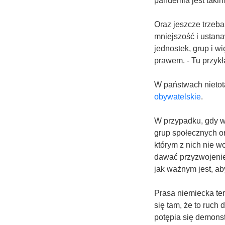
pandemia jest taki
Oraz jeszcze trzeba
mniejszość i ustan
jednostek, grup i 
prawem. - Tu przykł
W państwach nietot
obywatelskie
.
W przypadku, gdy w
grup społecznych or
którym z nich nie w
dawać przyzwojenie 
jak ważnym jest, ab
Prasa niemiecka ter
się tam, że to ruch
potępia się demons