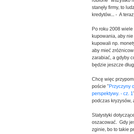
robione "wszystko m
stanęły firmy, to lu
kredytów... - A ter
Po roku 2008 wiele o
kupowania, aby nie
kupowali np. monety
aby mieć zróżnicow
zarabiać, a gdyby co
będzie jeszcze dług
Chcę więc przypomn
poście "
Przyczyny 
perspektywy. - cz. 1
podczas kryzysów, a
Statystyki dotyczą
oszacować. Gdy jest
zginie, bo to takie 