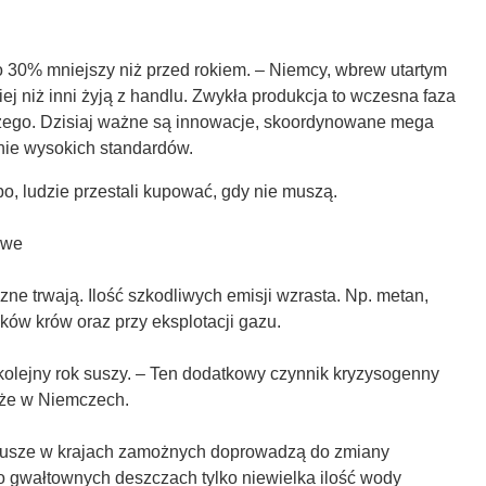
o 30% mniejszy niż przed rokiem. – Niemcy, wbrew utartym
j niż inni żyją z handlu. Zwykła produkcja to wczesna faza
zego. Dzisiaj ważne są innowacje, skoordynowane mega
nie wysokich standardów.
o, ludzie przestali kupować, gdy nie muszą.
owe
zne trwają. Ilość szkodliwych emisji wzrasta. Np. metan,
ów krów oraz przy eksplotacji gazu.
kolejny rok suszy. – Ten dodatkowy czynnik kryzysogenny
kże w Niemczech.
susze w krajach zamożnych doprowadzą do zmiany
po gwałtownych deszczach tylko niewielka ilość wody