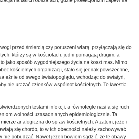
lizacja na takich obszarach, gdzie protekcjonizm zapewnia
trwogi przed śmiercią czy poruszeni wiarą, przyłączają się do
tych, którzy są w kościołach, jedni pomagają drugim, a
i to jako sposób wygodniejszego życia na koszt mas. Mimo
bec kościelnych organizacji, stało się jednak powszechne,
ezależnie od swego światopoglądu, wchodząc do światyń,
aby nie urażać członków wspólnot kościelnych. To kwestia
stwierdzonych testami infekcji, a równolegle nasila się ruch
eniom wolności uzasadnianych epidemiologicznie. Ta
 mierze analogiczna do spraw kościelnych. A zatem, jeżeli
bawiają się chorób, to w ich obecności należy zachowywać
aw nie pobudzać. Nawet jeżeli bowiem sądzić, że te obawy