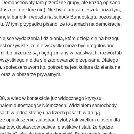
 Demonstrowały tam przeróżne grupy, ale każdą opisano
słusznie, niektóre nie). Nie było tam zamieszek, poza tym,
nęła barierki i weszła na schody Bundestagu, pozostając
u. W tym przypadku pisano, że to zamach na demokrację.
iejsce wydarzenia i działania, które dzieją się na brzegu
Jest oczywiste, że nie wszystko może być uregulowane
i, bo przecież są i będą zmiany w państwach, rozwój lub
wszystkiego nie da się zaprowadzić przepisami. Dlatego
społeczeństwom itp. potrzebna jest kultura działania na
 oraz w obszarze prywatnym.
08, a więc w kontekście już widocznego kryzysu
chałem autostradą w Niemczech. Widziałem samochody
sach w jedną stronę i na trzech pasach w drugą.
że opustoszenie autostrad byłoby tak wielkim ciosem dla
antów, dostawców paliwa, plastików i stali, że będzie