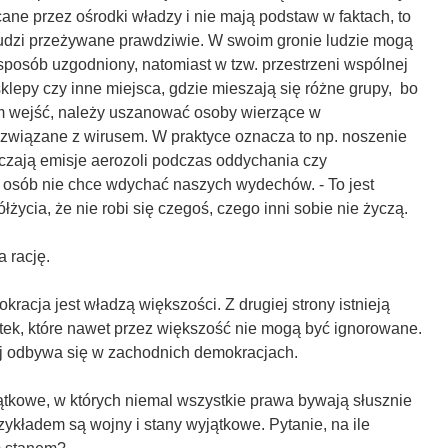
ane przez ośrodki władzy i nie mają podstaw w faktach, to
ludzi przeżywane prawdziwie. W swoim gronie ludzie mogą
posób uzgodniony, natomiast w tzw. przestrzeni wspólnej
 sklepy czy inne miejsca, gdzie mieszają się różne grupy, bo
 wejść, należy uszanować osoby wierzące w
związane z wirusem. W praktyce oznacza to np. noszenie
iczają emisje aerozoli podczas oddychania czy
 osób nie chce wdychać naszych wydechów. - To jest
łżycia, że nie robi się czegoś, czego inni sobie nie życzą.
 rację.
kracja jest władzą większości. Z drugiej strony istnieją
tek, które nawet przez większość nie mogą być ignorowane.
cej odbywa się w zachodnich demokracjach.
ątkowe, w których niemal wszystkie prawa bywają słusznie
zykładem są wojny i stany wyjątkowe. Pytanie, na ile