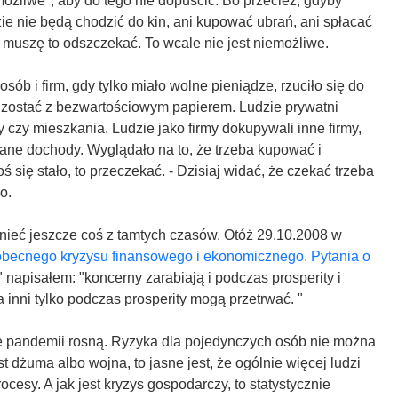
ożliwe", aby do tego nie dopuścić. Bo przecież, gdyby
dzie nie będą chodzić do kin, ani kupować ubrań, ani spłacać
az muszę to odszczekać. To wcale nie jest niemożliwe.
sób i firm, gdy tylko miało wolne pieniądze, rzuciło się do
 zostać z bezwartościowym papierem. Ludzie prywatni
 czy mieszkania. Ludzie jako firmy dokupywali inne firmy,
ane dochody. Wyglądało na to, że trzeba kupować i
ś się stało, to przeczekać. - Dzisiaj widać, że czekać trzeba
o.
ieć jeszcze coś z tamtych czasów. Otóż 29.10.2008 w
obecnego kryzysu finansowego i ekonomicznego. Pytania o
" napisałem: "koncerny zarabiają i podczas prosperity i
 inni tylko podczas prosperity mogą przetrwać. "
ce pandemii rosną. Ryzyka dla pojedynczych osób nie można
 dżuma albo wojna, to jasne jest, że ogólnie więcej ludzi
procesy. A jak jest kryzys gospodarczy, to statystycznie