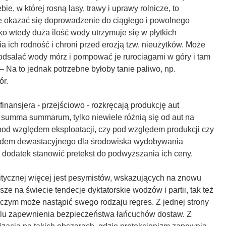
bie, w której rosną lasy, trawy i uprawy rolnicze, to
 okazać się doprowadzenie do ciągłego i powolnego
ko wtedy duża ilość wody utrzymuje się w płytkich
 ich rodność i chroni przed erozją tzw. nieużytków. Może
 odsalać wody mórz i pompować je rurociagami w góry i tam
– Na to jednak potrzebne byłoby tanie paliwo, np.
r.
 finansjera - przejściowo - rozkręcają produkcję aut
 summa summarum, tylko niewiele różnią się od aut na
 pod względem eksploatacji, czy pod względem produkcji czy
ędem dewastacyjnego dla środowiska wydobywania
dodatek stanowić pretekst do podwyższania ich ceny.
litycznej więcej jest pesymistów, wskazujących na znowu
ze na świecie tendecje dyktatorskie wodzów i partii, tak też
czym może nastąpić swego rodzaju regres. Z jednej strony
celu zapewnienia bezpieczeństwa łańcuchów dostaw. Z