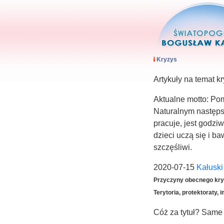
Kryzys
Artykuły na temat 
Aktualne motto: Pom
Naturalnym następst
pracuje, jest godzi
dzieci uczą się i b
szczęśliwi.
2020-07-15
Kałusk
Przyczyny obecnego kryz
Terytoria, protektoraty, 
Cóż za tytuł? Same