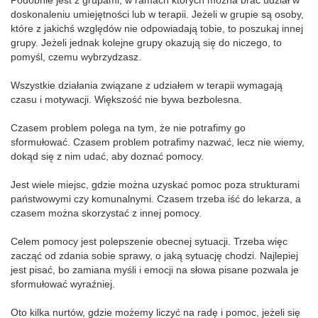
Podobnie jest z grupami, w ramach których można brać udział w
doskonaleniu umiejętności lub w terapii. Jeżeli w grupie są osoby,
które z jakichś względów nie odpowiadają tobie, to poszukaj innej
grupy. Jeżeli jednak kolejne grupy okazują się do niczego, to
pomyśl, czemu wybrzydzasz.
Wszystkie działania związane z udziałem w terapii wymagają
czasu i motywacji. Większość nie bywa bezbolesna.
Czasem problem polega na tym, że nie potrafimy go
sformułować. Czasem problem potrafimy nazwać, lecz nie wiemy,
dokąd się z nim udać, aby doznać pomocy.
Jest wiele miejsc, gdzie można uzyskać pomoc poza strukturami
państwowymi czy komunalnymi. Czasem trzeba iść do lekarza, a
czasem można skorzystać z innej pomocy.
Celem pomocy jest polepszenie obecnej sytuacji. Trzeba więc
zacząć od zdania sobie sprawy, o jaką sytuację chodzi. Najlepiej
jest pisać, bo zamiana myśli i emocji na słowa pisane pozwala je
sformułować wyraźniej.
Oto kilka nurtów, gdzie możemy liczyć na radę i pomoc, jeżeli się