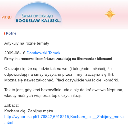
MENU
Różne
Artykuły na różne tematy
2009-08-16
Domkowski Tomek
Firmy internetowe i komórkowe zarabiają na flirtowaniu z klientami
Okazuje się, że są ludzie tak naiwni (i tak głodni miłości), że
odpowiadają na smsy wysyłane przez firmy i zaczyna się flirt.
Można się nawet zakochać. Płaci oczywiście właściciel komórki.
Tak to jest, gdy ktoś bezmyślnie udaje się do królewstwa Neptuna,
władcy nośnych wizji oraz topielczych iluzji.
Zobacz:
Kocham cię. Zabijmy męża.
http://wyborcza.pl/1,76842,6918215,Kocham_cie__Zabijmy_meza
.html