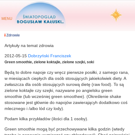
MENU
Zdrowie
Artykuły na temat zdrowia
2012-05-15
Dobrzyński Franciszek
Green smoothie, zielone koktajle, zielone szejki, soki
Będą to dobre napoje czy wręcz pierwsze posiłki, z samego rana,
w miesiącach ciepłych dla osób stosujących jakiekolwiek diety. A
zwłaszcza dla osób stosujących surową dietę (raw food). To są
zielone koktajle czy szejki, nazywane po angielsku green
smoothie (lub wcześniej green smoothee). (Określenie shake
stosowane jest głównie do napojów zawierającyh dodatkowo coś
mlecznego i /albo lód czy lody).
Podam kilka przykładów (ilości dla 1 osoby).
Green smoothie mogą być przechowywane kilka godzin (wtedy