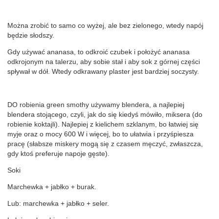
Można zrobić to samo co wyżej, ale bez zielonego, wtedy napój
będzie słodszy.
Gdy używać ananasa, to odkroić czubek i położyć ananasa
odkrojonym na talerzu, aby sobie stał i aby sok z górnej części
spływał w dół. Wtedy odkrawany plaster jest bardziej soczysty.
DO robienia green smothy używamy blendera, a najlepiej
blendera stojącego, czyli, jak do się kiedyś mówiło, miksera (do
robienie koktajli). Najlepiej z kielichem szklanym, bo łatwiej się
myje oraz o mocy 600 W i więcej, bo to ułatwia i przyśpiesza
pracę (słabsze miskery mogą się z czasem męczyć, zwłaszcza,
gdy ktoś preferuje napoje gęste).
Soki
Marchewka + jabłko + burak.
Lub: marchewka + jabłko + seler.