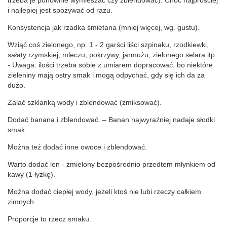
trzeba je ponownie wymieszać czy zblendować). Choć najprościej
i najlepiej jest spożywać od razu.
Konsystencja jak rzadka śmietana (mniej więcej, wg. gustu).
Wziąć coś zielonego, np. 1 - 2 garści liści szpinaku, rzodkiewki,
sałaty rzymskiej, mleczu, pokrzywy, jarmużu, zielonego selara itp.
- Uwaga: ilości trzeba sobie z umiarem dopracować, bo niektóre
zieleniny mają ostry smak i mogą odpychać, gdy się ich da za
dużo.
Zalać szklanką wody i zblendować (zmiksować).
Dodać banana i zblendować. – Banan najwyraźniej nadaje słodki
smak.
Można też dodać inne owoce i zblendować.
Warto dodać len - zmielony bezpośrednio przedtem młynkiem od
kawy (1 łyżkę).
Można dodać ciepłej wody, jeżeli ktoś nie lubi rzeczy całkiem
zimnych.
Proporcje to rzecz smaku.