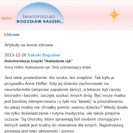
MENU
Zdrowie
Artykuły na temat zdrowia
2013-12-26
Kałuski Bogusław
Rekomendacja książki "Nakładanie rąk"
Anna Höfler, Nakładanie rąk. Twój uzdrawiający dotyk.
Jest takie powiedzenie: kto szuka, ten znajdzie. Tak było w
przypadku Anne Höfler. Gdy jej dziecko zachorowało na
neurodermitis (atopowe zapalenie skóry), a lekarze byli raczej
bezradni i bezsilni, zaczęła szukać innych dróg. Być może matka
jest bardziej zdesperowana i o tyle ma ”łatwiej” w poszukiwaniu,
bo jakaż matka nie chciałby pomóc swemu dziecku? Wtedy działa
nie tylko doświadczenie i rutyna medyczna, ale także potężne
uczucie. Są choroby, które sprawiają ból osobom chorującym i
których widok jest trudny do zniesienia dla innych. Najzdrowszą
postawą jest więc aktywność i pomoc.