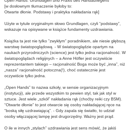
Open Hands. Grundlagen und Praxis des Handauflegens
[w dosłownym tłumaczenie byłoby to:
Otwarte dłonie. Podstawy i praktyka nakładania rąk]
Użyte w tytule oryginalnym słowo Grundlagen, czyli “podstawy”,
wskazuje na opisywane w książce fundamenty uzdrawiania.
Książka ta jest nie tylko ”zwykłym” poradnikiem, ale niesie głębszą
warstwę światopoglądową. - W światopoglądzie opartym na
naukach przyrodniczych (science) jest tylko jedna racjonalność. W
światopoglądach religijnych – a Anne Höfler jest oczywiście
reprezentantem takiego – racjonalność Boga może być „inna”, niż
„nasza” racjonalność potoczna(!), choć ostatecznie jest
oczywiście tylko jedna.
„Open Hands” to nazwa szkoły, w sensie organizacyjnym
(instytucji), ale przede wszystkim to pewien styl, tak jak styl w
sztuce. Jest wiele „szkół” nakładania rąk (choćby reiki czy BSM).
“Otwarte dłonie” to jest otwarcie się osoby nakładającej ręce na
“boską siłę uzdrawiającą”. - Gdy zapala się światło, to udział
osoby włączającej lampę jest drugorzędny. Ważny jest prąd.
O ile w innych „stylach” uzdrawiania jest sens mówić, że jakiś