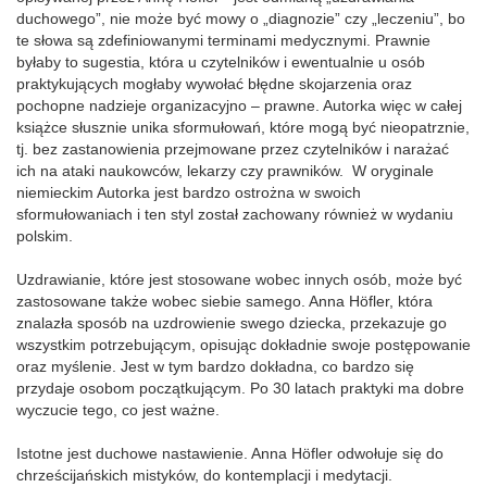
duchowego”, nie może być mowy o „diagnozie” czy „leczeniu”, bo
te słowa są zdefiniowanymi terminami medycznymi. Prawnie
byłaby to sugestia, która u czytelników i ewentualnie u osób
praktykujących mogłaby wywołać błędne skojarzenia oraz
pochopne nadzieje organizacyjno – prawne. Autorka więc w całej
książce słusznie unika sformułowań, które mogą być nieopatrznie,
tj. bez zastanowienia przejmowane przez czytelników i narażać
ich na ataki naukowców, lekarzy czy prawników. W oryginale
niemieckim Autorka jest bardzo ostrożna w swoich
sformułowaniach i ten styl został zachowany również w wydaniu
polskim.
Uzdrawianie, które jest stosowane wobec innych osób, może być
zastosowane także wobec siebie samego. Anna Höfler, która
znalazła sposób na uzdrowienie swego dziecka, przekazuje go
wszystkim potrzebującym, opisując dokładnie swoje postępowanie
oraz myślenie. Jest w tym bardzo dokładna, co bardzo się
przydaje osobom początkującym. Po 30 latach praktyki ma dobre
wyczucie tego, co jest ważne.
Istotne jest duchowe nastawienie. Anna Höfler odwołuje się do
chrześcijańskich mistyków, do kontemplacji i medytacji.