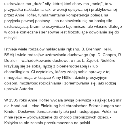
uzdrawiacz ma „dużo” siły, której ktoś chory ma „mniej”, to w
przypadku nakładania rąk, w wersji opisywanej i praktykowanej
przez Anne Höfler, fundamentalna kompetencja polega na
przyjęciu pewnej postawy – na nastawieniu się na boską siłę
uzdrawiającą. Brzmi to oczywiście tajemniczo, ale właśnie dlatego
w opisie konieczne i sensowne jest filozofujące odwołanie się do
mistyki.
Istnieje wiele rodzajów nakładania rąk (np. B. Brennan, reiki,
BSM) i wiele rodzajów uzdrawiania duchowego (np. D. Chopra, R.
Detzler – wahadełkowanie duchowe, u nas L. Żądło). Niektóre
krzyżują się ze sobą, łączą z bioenergoterapią i / lub
chanellingiem. Ci czytelnicy, którzy zdają sobie sprawę z tej
mnogości, mają w książce Anny Höfler, dzięki precyzyjnym
opisom, możliwość rozróżniania i zorientowania się, jaki rodzaj
uprawia Autorka.
W 1995 roku Anne Höfler wydała swoją pierwszą książkę: Leg mir
die Hand auf – eine Einleitung bei chronischen Erkrankungen von
Kinder. Dosłowne tłumaczenie tytułu jest następujące: Połóż na
mnie ręce – wprowadzenie do chorób chronicznych dzieci. -
Książka ta nie została przetłumaczona na polski.