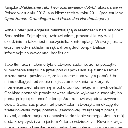
Książka „
Nakładanie rąk. Twój uzdrawiający dotyk
.” ukazała się w
Polsce w grudniu 2013, a w Niemczech w roku 2011 (pod tytułem:
Open Hands. Grundlagen und Praxis des Handauflegens
).
Anne Höfler jest Angielką mieszkającą w Niemczech nad Jeziorem
Bodeńskim. Zajmuje się uzdrawianiem, prowadzi kursy w tej
dziedzinie, a także jest nauczycielką kontemplacji. W swojej pracy
łączy metody nakładania rąk z drogą duchową. - Dalsze
informacje na www.anne–hoefler.de
Jako tłumacz miałem o tyle ułatwione zadanie, że na początku
tłumaczenia książki na język polski spotkałem się z Anne Höfler.
Można nawet powiedzieć, że los trochę nam w tym pomógł, bo
mimo odległych od siebie miejsc zamieszkania, w którymś
momencie zjechaliśmy się w pół drogi (poniekąd w innych celach).
Osobiste poznanie prawie zawsze ułatwia wykonanie zadanie, bo
pomaga lepiej rozumieć intencje Autora i uwiarygadnia używane
słowa. Sama zaś praca nad przekładem stworzyła mi okazję do
zreflektowania mojej postawy „zawodowej” związanej z pracą z
ludźmi, a także mojego nastawienia do siebie samego. Jest to mój
dodatkowy zysk i za to jestem Autorce wdzięczny. - Również więc
z tego powodu książkę tę jak najbardziej polecam i życzę owocnej