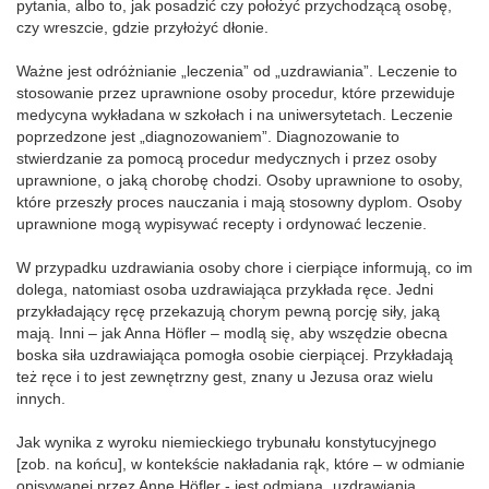
pytania, albo to, jak posadzić czy położyć przychodzącą osobę,
czy wreszcie, gdzie przyłożyć dłonie.
Ważne jest odróżnianie „leczenia” od „uzdrawiania”. Leczenie to
stosowanie przez uprawnione osoby procedur, które przewiduje
medycyna wykładana w szkołach i na uniwersytetach. Leczenie
poprzedzone jest „diagnozowaniem”. Diagnozowanie to
stwierdzanie za pomocą procedur medycznych i przez osoby
uprawnione, o jaką chorobę chodzi. Osoby uprawnione to osoby,
które przeszły proces nauczania i mają stosowny dyplom. Osoby
uprawnione mogą wypisywać recepty i ordynować leczenie.
W przypadku uzdrawiania osoby chore i cierpiące informują, co im
dolega, natomiast osoba uzdrawiająca przykłada ręce. Jedni
przykładający ręcę przekazują chorym pewną porcję siły, jaką
mają. Inni – jak Anna Höfler – modlą się, aby wszędzie obecna
boska siła uzdrawiająca pomogła osobie cierpiącej. Przykładają
też ręce i to jest zewnętrzny gest, znany u Jezusa oraz wielu
innych.
Jak wynika z wyroku niemieckiego trybunału konstytucyjnego
[zob. na końcu], w kontekście nakładania rąk, które – w odmianie
opisywanej przez Annę Höfler - jest odmianą „uzdrawiania