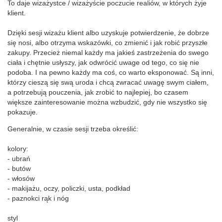
To daje wizażystce / wizażyście poczucie realiów, w których żyje
klient.
Dzięki sesji wizażu klient albo uzyskuje potwierdzenie, że dobrze
się nosi, albo otrzyma wskazówki, co zmienić i jak robić przyszłe
zakupy. Przecież niemal każdy ma jakieś zastrzeżenia do swego
ciała i chętnie usłyszy, jak odwrócić uwage od tego, co się nie
podoba. I na pewno każdy ma coś, co warto eksponować. Są inni,
którzy cieszą się swą uroda i chcą zwracać uwagę swym ciałem,
a potrzebują pouczenia, jak zrobić to najlepiej, bo czasem
większe zainteresowanie można wzbudzić, gdy nie wszystko się
pokazuje.
Generalnie, w czasie sesji trzeba określić:
kolory:
- ubrań
- butów
- włosów
- makijażu, oczy, policzki, usta, podkład
- paznokci rąk i nóg
styl