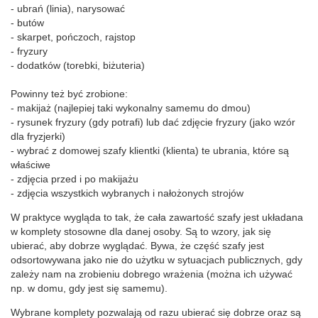
- ubrań (linia), narysować
- butów
- skarpet, pończoch, rajstop
- fryzury
- dodatków (torebki, biżuteria)
Powinny też być zrobione:
- makijaż (najlepiej taki wykonalny samemu do dmou)
- rysunek fryzury (gdy potrafi) lub dać zdjęcie fryzury (jako wzór
dla fryzjerki)
- wybrać z domowej szafy klientki (klienta) te ubrania, które są
właściwe
- zdjęcia przed i po makijażu
- zdjęcia wszystkich wybranych i nałożonych strojów
W praktyce wygląda to tak, że cała zawartość szafy jest układana
w komplety stosowne dla danej osoby. Są to wzory, jak się
ubierać, aby dobrze wyglądać. Bywa, że część szafy jest
odsortowywana jako nie do użytku w sytuacjach publicznych, gdy
zależy nam na zrobieniu dobrego wrażenia (można ich używać
np. w domu, gdy jest się samemu).
Wybrane komplety pozwalają od razu ubierać się dobrze oraz są