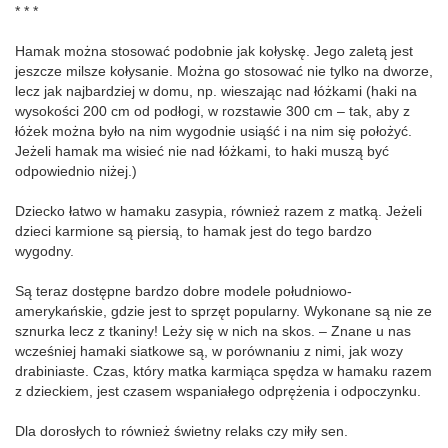
* * *
Hamak można stosować podobnie jak kołyskę. Jego zaletą jest
jeszcze milsze kołysanie. Można go stosować nie tylko na dworze,
lecz jak najbardziej w domu, np. wieszając nad łóżkami (haki na
wysokości 200 cm od podłogi, w rozstawie 300 cm – tak, aby z
łóżek można było na nim wygodnie usiąść i na nim się położyć.
Jeżeli hamak ma wisieć nie nad łóżkami, to haki muszą być
odpowiednio niżej.)
Dziecko łatwo w hamaku zasypia, również razem z matką. Jeżeli
dzieci karmione są piersią, to hamak jest do tego bardzo
wygodny.
Są teraz dostępne bardzo dobre modele południowo-
amerykańskie, gdzie jest to sprzęt popularny. Wykonane są nie ze
sznurka lecz z tkaniny! Leży się w nich na skos. – Znane u nas
wcześniej hamaki siatkowe są, w porównaniu z nimi, jak wozy
drabiniaste. Czas, który matka karmiąca spędza w hamaku razem
z dzieckiem, jest czasem wspaniałego odprężenia i odpoczynku.
Dla dorosłych to również świetny relaks czy miły sen.