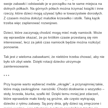
swoje zabawki i odstawiało je w porządku na te same miejsca na
dolnych półkach. Na górnych półach można trzymać książki i inne
rzeczy, które dzieci mogą używać tylko w towarzystwie dorosłych.
Z czasem można dołożyć malutkie krzesełko i stolik. Taką kącik
trzeba więc zaplanować rozwojowo.
Dzieci, które zaczynają chodzić mogą mieć mały namiocik. Może
się wprawdzie okazać, że po krótkim czasie przestaną się nim
interesować, lecz za jakiś czas namiocik będzie można rozłożyć
ponownie.
Tak jest z wieloma zabawkami, że niektóre trzeba chować, aby nie
było ich zbyt wiele. Dzięki rotacji dziecko utrzymuje
zainteresowanie.
* * *
Przy kupnie warto wybierać meble „okrągłe”, a przynajmniej takie,
które mają zaokrąglone narożniki. Chodzi dosłownie o wszystko –
stoły, krzesła, biurka, szafki itd. Dzięki temu mniej jest zdarzeń,
które wprawdzie mało kiedy są groźne, ale często wytrącają
dziecko z rytmu zabawy. Są pory dnia, gdy dzieci są zmęczone i