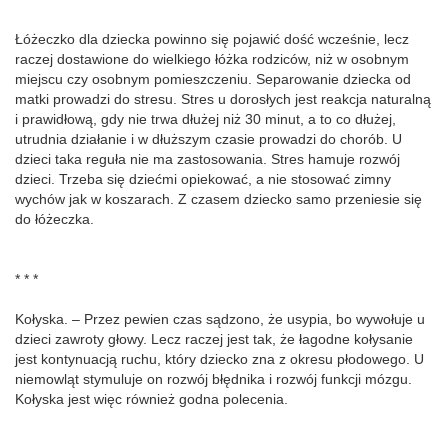
Łóżeczko dla dziecka powinno się pojawić dość wcześnie, lecz
raczej dostawione do wielkiego łóżka rodziców, niż w osobnym
miejscu czy osobnym pomieszczeniu. Separowanie dziecka od
matki prowadzi do stresu. Stres u dorosłych jest reakcja naturalną
i prawidłową, gdy nie trwa dłużej niż 30 minut, a to co dłużej,
utrudnia działanie i w dłuższym czasie prowadzi do chorób. U
dzieci taka reguła nie ma zastosowania. Stres hamuje rozwój
dzieci. Trzeba się dziećmi opiekować, a nie stosować zimny
wychów jak w koszarach. Z czasem dziecko samo przeniesie się
do łóżeczka.
* * *
Kołyska. – Przez pewien czas sądzono, że usypia, bo wywołuje u
dzieci zawroty głowy. Lecz raczej jest tak, że łagodne kołysanie
jest kontynuacją ruchu, który dziecko zna z okresu płodowego. U
niemowląt stymuluje on rozwój błędnika i rozwój funkcji mózgu.
Kołyska jest więc również godna polecenia.