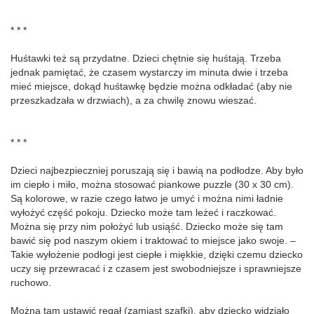
* * *
Huśtawki też są przydatne. Dzieci chętnie się huśtają. Trzeba
jednak pamiętać, że czasem wystarczy im minuta dwie i trzeba
mieć miejsce, dokąd huśtawkę będzie można odkładać (aby nie
przeszkadzała w drzwiach), a za chwilę znowu wieszać.
* * *
Dzieci najbezpieczniej poruszają się i bawią na podłodze. Aby było
im ciepło i miło, można stosować piankowe puzzle (30 x 30 cm).
Są kolorowe, w razie czego łatwo je umyć i można nimi ładnie
wyłożyć część pokoju. Dziecko może tam leżeć i raczkować.
Można się przy nim położyć lub usiąść. Dziecko może się tam
bawić się pod naszym okiem i traktować to miejsce jako swoje. –
Takie wyłożenie podłogi jest ciepłe i miękkie, dzięki czemu dziecko
uczy się przewracać i z czasem jest swobodniejsze i sprawniejsze
ruchowo.
Można tam ustawić regał (zamiast szafki), aby dziecko widziało