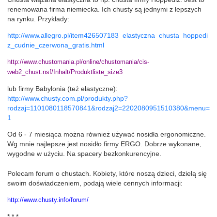
renemowana firma niemiecka. Ich chusty są jednymi z lepszych
na rynku. Przykłady:
http://www.allegro.pl/item426507183_elastyczna_chusta_hoppedi
z_cudnie_czerwona_gratis.html
http://www.chustomania.pl/online/chustomania/cis-
web2_chust.nsf/Inhalt/Produktliste_size3
lub firmy Babylonia (też elastyczne):
http://www.chusty.com.pl/produkty.php?
rodzaj=1101080118570841&rodzaj2=2202080951510380&menu=
1
Od 6 - 7 miesiąca można również używać nosidła ergonomiczne.
Wg mnie najlepsze jest nosidło firmy ERGO. Dobrze wykonane,
wygodne w użyciu. Na spacery bezkonkurencyjne.
Polecam forum o chustach. Kobiety, które noszą dzieci, dzielą się
swoim doświadczeniem, podają wiele cennych informacji:
http://www.chusty.info/forum/
* * *