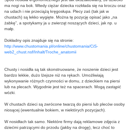
ma nogi na bok. Wtedy ciężar dziecka rozkłada się na kroczu oraz
na udach i nie przeciążą kręgosłupa. Plecy zaś (tak jak w
chustach) są lekko wygięte. Można tę pozycję opisać jako „na
żabkę”, a spotykamy ja u zwierząt noszących dzieci, jak np. u
małp.
Dokładny opis znajduje się na stronie:
http://www.chustomania.pl/online/chustomania/CiS-
web2_chust.nsf/Inhalt/Troche_anatomii
Chusty i nosidła są tak skonstruowane, że noszenie dzieci jest
bardzo lekkie, dużo lżejsze niż na rękach. Umożliwiają
wykonywanie różnych czynności w domu, z dzieckiem na piersi
lub na plecach. Wygodnie jest też na spacerach. Mogą zastąpić
wózki.
W chustach dzieci są zwrócone twarzą do piersi lub pleców osoby
niosącej (ewentualnie bokiem, w niektórych pozycjach).
W nosidłach tak samo. Niektóre firmy dają reklamowe zdjęcia z
dziećmi patrzącymi do przodu (jakby na drogę), lecz choć to