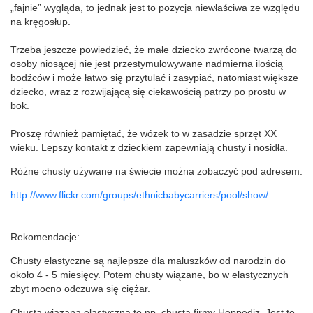
„fajnie” wygląda, to jednak jest to pozycja niewłaściwa ze względu
na kręgosłup.
Trzeba jeszcze powiedzieć, że małe dziecko zwrócone twarzą do
osoby niosącej nie jest przestymulowywane nadmierna ilością
bodźców i może łatwo się przytulać i zasypiać, natomiast większe
dziecko, wraz z rozwijającą się ciekawością patrzy po prostu w
bok.
Proszę również pamiętać, że wózek to w zasadzie sprzęt XX
wieku. Lepszy kontakt z dzieckiem zapewniają chusty i nosidła.
Różne chusty używane na świecie można zobaczyć pod adresem:
http://www.flickr.com/groups/ethnicbabycarriers/pool/show/
Rekomendacje:
Chusty elastyczne są najlepsze dla maluszków od narodzin do
około 4 - 5 miesięcy. Potem chusty wiązane, bo w elastycznych
zbyt mocno odczuwa się ciężar.
Chusta wiązana elastyczna to np. chusta firmy Hoppediz. Jest to