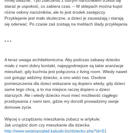
mniej uważne, i po zderzeniu z ostrym narożnikiem trzeba się
starać je uspokoić, co zabiera czas. – W sklepach można kupić
różne osłony narożników, ale to jest środek zastępczy.
Przyklejanie jest mało skuteczne, a dzieci je zauważają i starają
się oderwać. Po czasie zaś zostają na meblach ślady przyklejania.
* * *
A teraz uwaga architektoniczna. Aby podczas zabawy dziecko
miało z nami dobry kontakt, najwygodniejsze są takie aranżacje
mieszkań, gdy kuchnia jest połączona z living room. Wtedy nawet
coś gotując widzimy dziecko, a ono widzi nas. Osobne
pomieszczenia dla dzieci wskazane są dopiero wtedy, gdy dzieci
same tego chcą, a to ma miejsce raczej dopiero u dzieci
starszych. Ale i wtedy dziecko musi mieć możliwość ciągłego
przebywania z nami tam, gdzie my dorośli prowadzimy swoje
domowe życie.
Więcej o urządzaniu mieszkania zobacz w artykule:
Jak urządzić dom czy mieszkanie dla dziecka.
http://www.swiatopoglad.kaluski.biz/dziecko.php?id=51