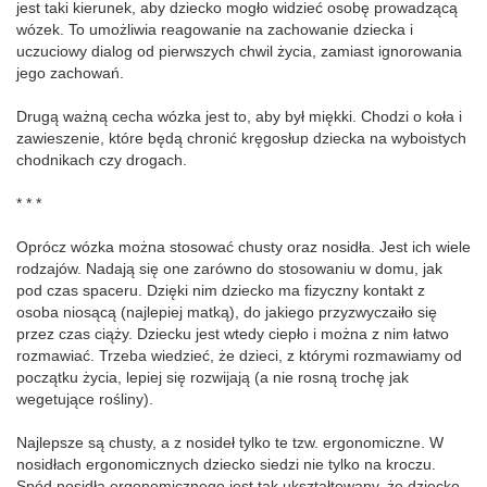
jest taki kierunek, aby dziecko mogło widzieć osobę prowadzącą
wózek. To umożliwia reagowanie na zachowanie dziecka i
uczuciowy dialog od pierwszych chwil życia, zamiast ignorowania
jego zachowań.
Drugą ważną cecha wózka jest to, aby był miękki. Chodzi o koła i
zawieszenie, które będą chronić kręgosłup dziecka na wyboistych
chodnikach czy drogach.
* * *
Oprócz wózka można stosować chusty oraz nosidła. Jest ich wiele
rodzajów. Nadają się one zarówno do stosowaniu w domu, jak
pod czas spaceru. Dzięki nim dziecko ma fizyczny kontakt z
osoba niosącą (najlepiej matką), do jakiego przyzwyczaiło się
przez czas ciąży. Dziecku jest wtedy ciepło i można z nim łatwo
rozmawiać. Trzeba wiedzieć, że dzieci, z którymi rozmawiamy od
początku życia, lepiej się rozwijają (a nie rosną trochę jak
wegetujące rośliny).
Najlepsze są chusty, a z nosideł tylko te tzw. ergonomiczne. W
nosidłach ergonomicznych dziecko siedzi nie tylko na kroczu.
Spód nosidła ergonomicznego jest tak ukształtowany, że dziecko